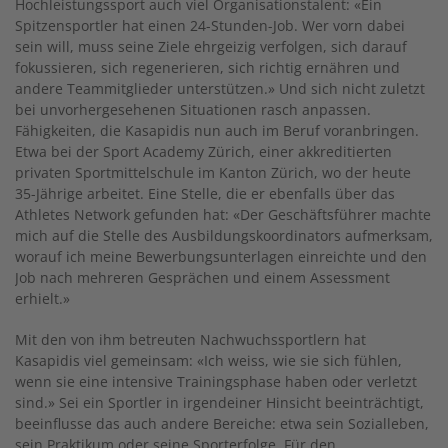
Hochleistungssport auch viel Organisationstalent: «Ein
Spitzensportler hat einen 24-Stunden-Job. Wer vorn dabei
sein will, muss seine Ziele ehrgeizig verfolgen, sich darauf
fokussieren, sich regenerieren, sich richtig ernähren und
andere Teammitglieder unterstützen.» Und sich nicht zuletzt
bei unvorhergesehenen Situationen rasch anpassen.
Fähigkeiten, die Kasapidis nun auch im Beruf voranbringen.
Etwa bei der Sport Academy Zürich, einer akkreditierten
privaten Sportmittelschule im Kanton Zürich, wo der heute
35-Jährige arbeitet. Eine Stelle, die er ebenfalls über das
Athletes Network gefunden hat: «Der Geschäftsführer machte
mich auf die Stelle des Ausbildungskoordinators aufmerksam,
worauf ich meine Bewerbungsunterlagen einreichte und den
Job nach mehreren Gesprächen und einem Assessment
erhielt.»
Mit den von ihm betreuten Nachwuchssportlern hat
Kasapidis viel gemeinsam: «Ich weiss, wie sie sich fühlen,
wenn sie eine intensive Trainingsphase haben oder verletzt
sind.» Sei ein Sportler in irgendeiner Hinsicht beeinträchtigt,
beeinflusse das auch andere Bereiche: etwa sein Sozialleben,
sein Praktikum oder seine Sporterfolge. Für den