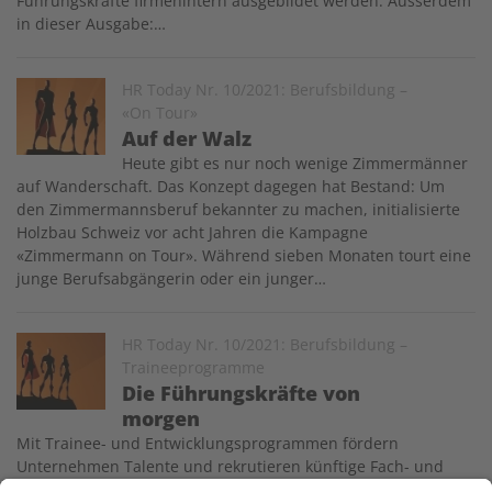
Führungskräfte firmenintern ausgebildet werden. Ausserdem
in dieser Ausgabe:…
Image
HR Today Nr. 10/2021: Berufsbildung –
«On Tour»
Auf der Walz
Heute gibt es nur noch wenige Zimmermänner
auf Wanderschaft. Das Konzept dagegen hat Bestand: Um
den Zimmermannsberuf bekannter zu machen, initialisierte
Holzbau Schweiz vor acht Jahren die Kampagne
«Zimmermann on Tour». Während sieben Monaten tourt eine
junge Berufsabgängerin oder ein junger…
Image
HR Today Nr. 10/2021: Berufsbildung –
Traineeprogramme
Die Führungskräfte von
morgen
Mit Trainee- und Entwicklungsprogrammen fördern
Unternehmen Talente und rekrutieren künftige Fach- und
Führungskräfte. Die Programmverantwortlichen von Nestlé,