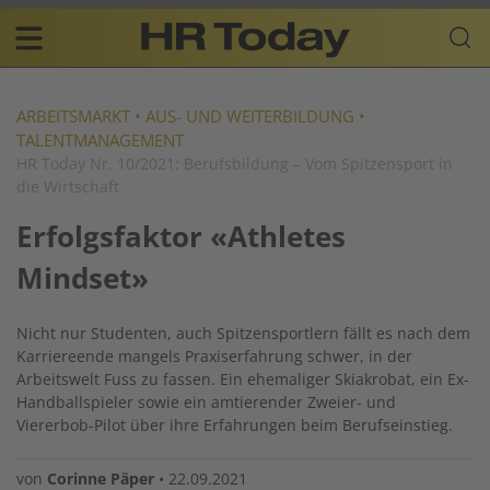
Skip
Business-
to
Plattform
content
für
Main
Human
navigation
Resources
ARBEITSMARKT
•
AUS- UND WEITERBILDUNG
•
TALENTMANAGEMENT
DE
HR Today Nr. 10/2021: Berufsbildung – Vom Spitzensport in
die Wirtschaft
Erfolgsfaktor «Athletes
Mindset»
Nicht nur Studenten, auch Spitzensportlern fällt es nach dem
Karriereende mangels Praxiserfahrung schwer, in der
Arbeitswelt Fuss zu fassen. Ein ehemaliger Skiakrobat, ein Ex-
Handballspieler sowie ein amtierender Zweier- und
Viererbob-Pilot über ihre Erfahrungen beim Berufseinstieg.
von
Corinne Päper
•
22.09.2021