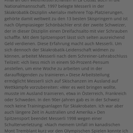
Nationalmannschaft. 1997 belegte Messerli in der
Skiakrobatik-Disziplin «Aerials» mehrere Top-Platzierungen,
gehörte damit weltweit zu den 13 besten Skispringern und ist
nach Olympiasieger Schönbächler erst der zweite Schweizer,
der in dieser Disziplin einen Dreifachsalto mit vier Schrauben
schaffte. Mit dem Spitzensport lässt sich selten ausreichend
Geld verdienen. Diese Erfahrung macht auch Messerli. Um
sich dennoch der Skiakrobatik-Leidenschaft widmen zu
können, arbeitet Messerli nach dem Schreiner-Lehrabschluss
Teilzeit: «Ich liess mich in einem 50-Prozent-Pensum
anstellen, um eine Woche zu arbeiten und in der
darauffolgenden zu trainieren.» Diese Arbeitsteilung
ermöglicht Messerli sich auf Skischanzen im Ausland auf
Wettkämpfe vorzubereiten: «Wer es weit bringen wollte,
musste im Ausland trainieren, etwa in Österreich, Frankreich
oder Schweden. In den 90er-Jahren gab es in der Schweiz
noch keine Trainingsanlagen für Skiakrobaten. Ich war aber
auch längere Zeit in Australien und Amerika.» Den
Spitzensport beendet Messerli 1998 wegen einer
Schulterverletzung: «Nach meinem Unfall im kanadischen
Mont Tremblant kurz vor den Olympischen Spielen konnte ich