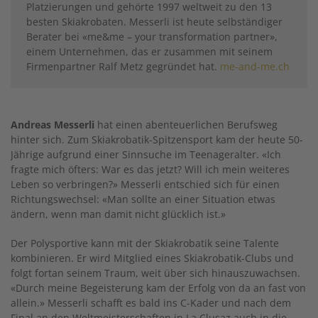
Platzierungen und gehörte 1997 weltweit zu den 13
besten Skiakrobaten. Messerli ist heute selbständiger
Berater bei «me&me – your transformation partner»,
einem Unternehmen, das er zusammen mit seinem
Firmenpartner Ralf Metz gegründet hat.
me-and-me.ch
Andreas Messerli
hat einen abenteuerlichen Berufsweg
hinter sich. Zum Skiakrobatik-Spitzensport kam der heute 50-
Jährige aufgrund einer Sinnsuche im Teenageralter. «Ich
fragte mich öfters: War es das jetzt? Will ich mein weiteres
Leben so verbringen?» Messerli entschied sich für einen
Richtungswechsel: «Man sollte an einer Situation etwas
ändern, wenn man damit nicht glücklich ist.»
Der Polysportive kann mit der Skiakrobatik seine Talente
kombinieren. Er wird Mitglied eines Ski­akrobatik-Clubs und
folgt fortan seinem Traum, weit über sich hinauszuwachsen.
«Durch meine Begeisterung kam der Erfolg von da an fast von
allein.» Messerli schafft es bald ins C-Kader und nach dem
Final an den Weltmeisterschaften in La Clusaz auch in die