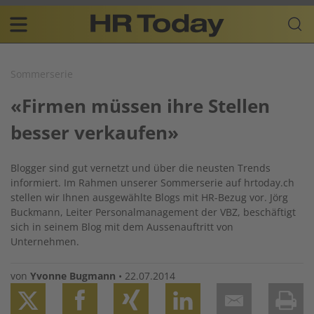
Skip
Business-
to
Plattform
content
für
Main
Human
navigation
Resources
Sommerserie
DE
«Firmen müssen ihre Stellen
besser verkaufen»
Blogger sind gut vernetzt und über die neusten Trends
informiert. Im Rahmen unserer Sommerserie auf hrtoday.ch
stellen wir Ihnen ausgewählte Blogs mit HR-Bezug vor. Jörg
Buckmann, Leiter Personalmanagement der VBZ, beschäftigt
sich in seinem Blog mit dem Aussenauftritt von
Unternehmen.
von
Yvonne Bugmann
•
22.07.2014