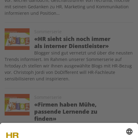
vor. Michel Ganouchi, Geschäftsführer von recruma, möchte
mit seinen Gedanken zu HR, Marketing und Kommunikation
informieren und Position…
Image
Sommerserie
«HR sieht sich noch immer
als interner Dienstleister»
Blogger sind gut vernetzt und über die neusten
Trends informiert. Im Rahmen unserer Sommerserie auf
hrtoday.ch stellen wir Ihnen ausgewählte Blogs mit HR-Bezug
vor. Christoph Jordi von DoDifferent will HR-Fachleute
sensibilisieren und inspirieren.
Image
Sommerserie
«Firmen haben Mühe,
passende Lernende zu
finden»
Blogger sind gut vernetzt und über die neusten Trends
informiert. Im Rahmen unserer Sommerserie auf hrtoday.ch