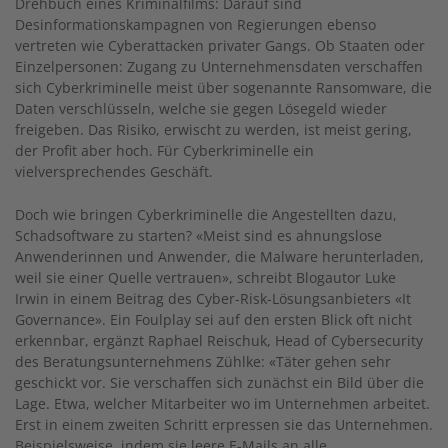
Drehbuch eines Kriminalfilms: Darauf sind
Desinformationskampagnen von Regierungen ebenso
vertreten wie Cyberattacken privater Gangs. Ob Staaten oder
Einzelpersonen: Zugang zu Unternehmensdaten verschaffen
sich Cyberkriminelle meist über sogenannte Ransomware, die
Daten verschlüsseln, welche sie gegen Lösegeld wieder
freigeben. Das Risiko, erwischt zu werden, ist meist gering,
der Profit aber hoch. Für Cyberkriminelle ein
vielversprechendes Geschäft.
Doch wie bringen Cyberkriminelle die Angestellten dazu,
Schadsoftware zu starten? «Meist sind es ahnungslose
Anwenderinnen und Anwender, die Malware herunterladen,
weil sie einer Quelle vertrauen», schreibt Blogautor Luke
Irwin in einem Beitrag des Cyber-Risk-Lösungsanbieters «It
Governance». Ein Foulplay sei auf den ersten Blick oft nicht
erkennbar, ergänzt Raphael Reischuk, Head of Cybersecurity
des Beratungsunternehmens Zühlke: «Täter gehen sehr
geschickt vor. Sie verschaffen sich zunächst ein Bild über die
Lage. Etwa, welcher Mitarbeiter wo im Unternehmen arbeitet.
Erst in einem zweiten Schritt erpressen sie das Unternehmen.
Beispielsweise, indem sie leere E-Mails an alle