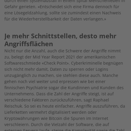
durch einen Systemausfall in einem Spital Menschenleben in
Gefahr gerieten. «Entscheidet sich eine Firma dennoch für
eine Lösegeldzahlung, sollte sie zumindest einen Nachweis
für die Wiederherstellbarkeit der Daten verlangen.»
Je mehr Schnittstellen, desto mehr
Angriffsflächen
Nicht nur die Anzahl, auch die Schwere der Angriffe nimmt
zu, belegt der Mid Year Report 2021 der amerikanischen
Softwareschmiede «Check Point». Cyberkriminelle begnügen
sich nicht mehr damit, Daten zu sperren oder Logins
unzugänglich zu machen, sie stehlen diese auch. Manche
gehen noch viel weiter und erpressen wie bei einer
finnischen Psychiatrie sogar die Kundinnen und Kunden des
Unternehmens. Dass die Zahl der Angriffe steigt, ist auf
verschiedene Faktoren zurückzuführen, sagt Raphael
Reischuk. So sei es heute einfacher, Angriffe auszuführen, da
Lieferketten vermehrt digitalisiert werden oder
Kryptowährungen wie Bitcoin die ­Spuren im Internet
verschleiern. Durch die Vielzahl der Software, die auf
externen Servern laufe, steige die Komplexität sowie die Zahl