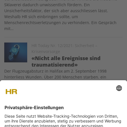
Sklaverei dadurch unwissentlich fördern. Ein
Unsicherheitsfaktor, der sich aber ausschliessen lässt.
Weshalb HR sich einbringen sollte, um
Menschenrechtsverletzungen zu verhindern. Ein Gespräch
mit…
Image
HR Today Nr. 12/2021: Sicherheit –
Krisenvorsorge
«Nicht alle Ereignisse sind
traumatisierend»
Der Flugzeugabsturz in Halifax am 2. September 1998
hinterliess Wunden. Über 200 Menschen starben. ein
Emergency Care Team der Swissair betreute die
Hinterbliebenen wochenlang vor Ort. Was als temporärer
Einsatz begann, entwickelte sich auf Bestreben der SBB und
der Swissair 2001 zum Verein…