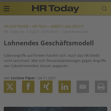
Skip
Business-
to
Plattform
content
für
Main
Human
navigation
Resources
HR SOFTWARE
•
HR TECH
•
ARBEIT UND RECHT
HR Today Nr. 12/2021: Sicherheit – Cyberkriminelle
DE
Lohnendes Geschäftsmodell
Cyberangriffe auf Firmen häufen sich. Auch das HR bleibt
nicht verschont. Wie sich Personalabteilungen gegen Angriffe
von Cyberkriminellen besser wappnen.
von
Corinne Päper
•
24.11.2021
Twitter
Facebook
XING
LinkedIn
Email
Prin
Image