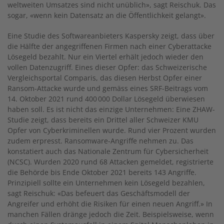
weltweiten Umsatzes sind nicht unüblich», sagt Reischuk. Das
sogar, «wenn kein Datensatz an die Öffentlichkeit gelangt».
Eine Studie des Softwareanbieters Kaspersky zeigt, dass über
die Hälfte der angegriffenen Firmen nach einer Cyberattacke
Lösegeld bezahlt. Nur ein Viertel erhält jedoch wieder den
vollen Datenzugriff. Eines dieser Opfer: das Schweizerische
Vergleichsportal Comparis, das diesen Herbst Opfer einer
Ransom-Attacke wurde und gemäss eines SRF-Beitrags vom
14. Oktober 2021 rund 400 000 Dollar Lösegeld überwiesen
haben soll. Es ist nicht das einzige Unternehmen: Eine ZHAW-
Studie zeigt, dass bereits ein Drittel aller Schweizer KMU
Opfer von Cyberkriminellen wurde. Rund vier Prozent wurden
zudem erpresst. Ransomware-Angriffe nehmen zu. Das
konstatiert auch das Nationale Zentrum für Cybersicherheit
(NCSC). Wurden 2020 rund 68 Attacken gemeldet, registrierte
die Behörde bis Ende Oktober 2021 bereits 143 Angriffe.
Prinzipiell sollte ein Unternehmen kein Lösegeld bezahlen,
sagt Reischuk: «Das befeuert das Geschäftsmodell der
Angreifer und erhöht die Risiken für einen neuen Angriff.» In
manchen Fällen dränge jedoch die Zeit. Beispielsweise, wenn