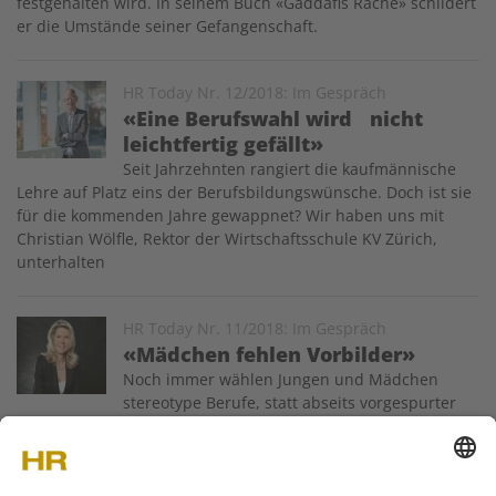
festgehalten wird. In seinem Buch «Gaddafis Rache» schildert
er die Umstände seiner Gefangenschaft.
Image
HR Today Nr. 12/2018: Im Gespräch
«Eine Berufswahl wird nicht
leichtfertig gefällt»
Seit Jahrzehnten rangiert die kaufmännische
Lehre auf Platz eins der Berufsbildungswünsche. Doch ist sie
für die kommenden Jahre gewappnet? Wir haben uns mit
Christian Wölfle, Rektor der Wirtschaftsschule KV Zürich,
unterhalten
Image
HR Today Nr. 11/2018: Im Gespräch
«Mädchen fehlen Vorbilder»
Noch immer wählen Jungen und Mädchen
stereotype Berufe, statt abseits vorgespurter
Berufspfade ihren Interessen zu folgen. Dadurch zementiert
sich auch der Fachkräftemangel. Der Zukunftstag, der am 8.
November zum 18. Mal schweizweit stattfindet, will es
richten. Geschäftsführerin Isabelle…