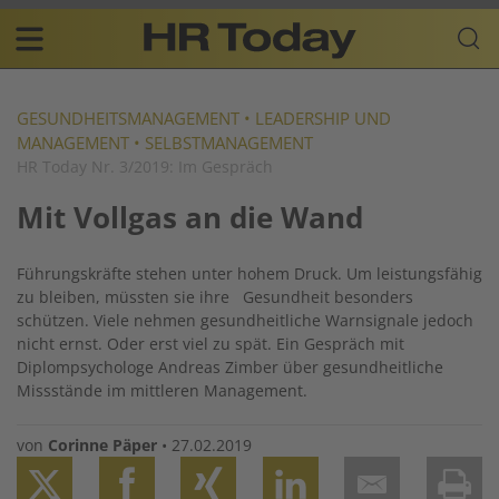
Skip
Business-
to
Plattform
content
für
Main
Human
navigation
Resources
GESUNDHEITSMANAGEMENT
•
LEADERSHIP UND
MANAGEMENT
•
SELBSTMANAGEMENT
DE
HR Today Nr. 3/2019: Im Gespräch
Mit Vollgas an die Wand
Führungskräfte stehen unter hohem Druck. Um leistungsfähig
zu bleiben, müssten sie ihre Gesundheit besonders
schützen. Viele nehmen gesundheitliche Warnsignale jedoch
nicht ernst. Oder erst viel zu spät. Ein Gespräch mit
Diplompsychologe Andreas Zimber über gesundheitliche
Missstände im mittleren Management.
von
Corinne Päper
•
27.02.2019