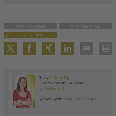
KOMMENTIEREN
0 KOMMENTARE
HR COSMOS
Twitter
Facebook
XING
LinkedIn
Email
Prin
Text:
Corinne Päper
Chefredaktorin, HR Today.
cp@hrtoday.ch
Weitere Artikel von
Corinne Päper