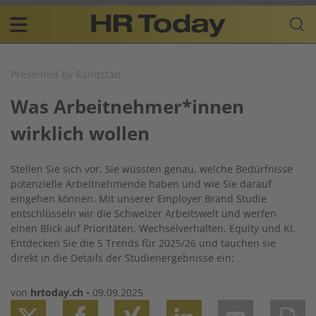
Skip
Business-
to
Plattform
content
für
Main
Human
navigation
Resources
Presented by Randstad
DE
Was Arbeitnehmer*innen
wirklich wollen
Stellen Sie sich vor, Sie wüssten genau, welche Bedürfnisse
potenzielle Arbeitnehmende haben und wie Sie darauf
eingehen können. Mit unserer Employer Brand Studie
entschlüsseln wir die Schweizer Arbeitswelt und werfen
einen Blick auf Prioritäten, Wechselverhalten, Equity und KI.
Entdecken Sie die 5 Trends für 2025/26 und tauchen sie
direkt in die Details der Studienergebnisse ein:
von
hrtoday.ch
•
09.09.2025