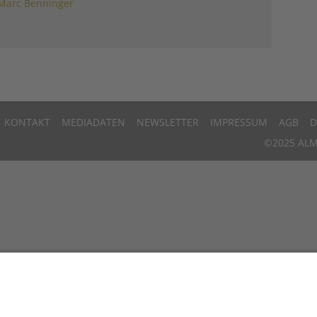
Marc Benninger
KONTAKT
MEDIADATEN
NEWSLETTER
IMPRESSUM
AGB
D
©2025 ALM