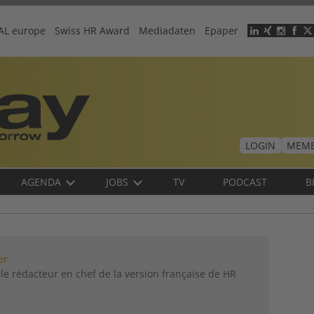
AL europe
Swiss HR Award
Mediadaten
Epaper
Header
menu
LOGIN
MEMB
AGENDA
JOBS
TV
PODCAST
B
er
le rédacteur en chef de la version française de HR