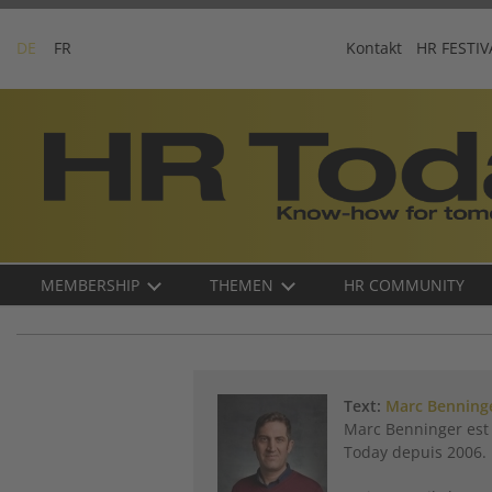
Skip
to
DE
FR
Kontakt
HR FESTIV
content
Business-
Plattform
für
Human
Resources
Main
MEMBERSHIP
THEMEN
HR COMMUNITY
navigation
DE
Text:
Marc Benning
Marc Benninger est 
Today depuis 2006.