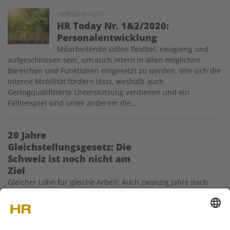
Image
Heftübersicht
HR Today Nr. 1&2/2020:
Personalentwicklung
Mitarbeitende sollen flexibel, neugierig und
aufgeschlossen sein, um auch intern in allen möglichen
Bereichen und Funktionen eingesetzt zu werden. Wie sich die
interne Mobilität fördern lässt, weshalb auch
Geringqualifizierte Unterstützung verdienen und ein
Fallbeispiel sind unter anderem die…
20 Jahre
Gleichstellungsgesetz: Die
Schweiz ist noch nicht am
Ziel
Gleicher Lohn für gleiche Arbeit: Auch zwanzig Jahre nach
dem Inkrafttreten des Gleichstellungsgesetzes ist diese
Forderung noch nicht erfüllt. Das Gesetz habe nicht
genügend Wirkung gezeigt, sagen Experten. Der neue
Vorschlag des Bundesrats könne das ändern.