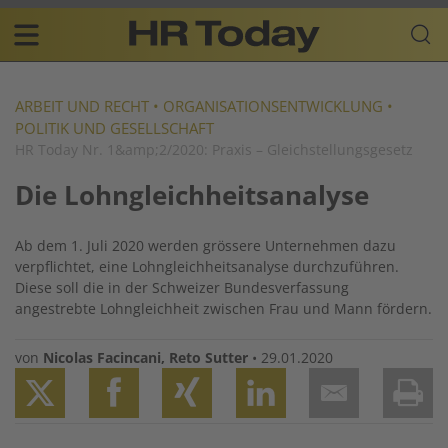
Skip
Business-
to
Plattform
content
für
Main
Human
navigation
Resources
ARBEIT UND RECHT
•
ORGANISATIONSENTWICKLUNG
•
POLITIK UND GESELLSCHAFT
DE
HR Today Nr. 1&amp;2/2020: Praxis – Gleichstellungsgesetz
Die Lohngleichheitsanalyse
Ab dem 1. Juli 2020 werden grössere Unternehmen dazu
verpflichtet, eine Lohngleichheitsanalyse durchzuführen.
Diese soll die in der Schweizer Bundesverfassung
angestrebte Lohngleichheit zwischen Frau und Mann fördern.
von
Nicolas Facincani
,
Reto Sutter
•
29.01.2020
Twitter
Facebook
XING
LinkedIn
Email
Prin