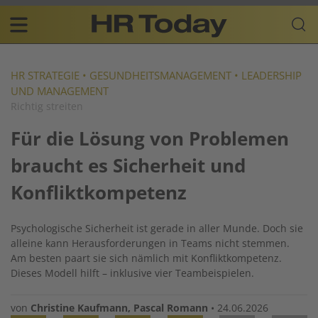
Skip
Business-
to
Plattform
content
für
Main
Human
navigation
Resources
HR STRATEGIE
•
GESUNDHEITSMANAGEMENT
•
LEADERSHIP
UND MANAGEMENT
DE
Richtig streiten
Für die Lösung von Problemen
braucht es Sicherheit und
Konfliktkompetenz
Psychologische Sicherheit ist gerade in aller Munde. Doch sie
alleine kann Herausforderungen in Teams nicht stemmen.
Am besten paart sie sich nämlich mit Konfliktkompetenz.
Dieses Modell hilft – inklusive vier Teambeispielen.
von
Christine Kaufmann
,
Pascal Romann
•
24.06.2026