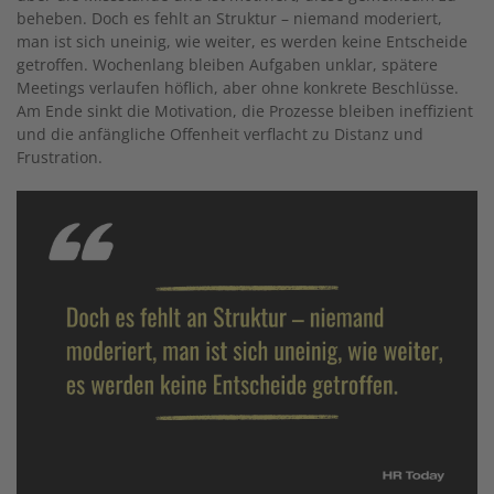
beheben. Doch es fehlt an Struktur – niemand moderiert,
man ist sich uneinig, wie weiter, es werden keine Entscheide
getroffen. Wochenlang bleiben Aufgaben unklar, spätere
Meetings verlaufen höflich, aber ohne konkrete Beschlüsse.
Am Ende sinkt die Motivation, die Prozesse bleiben ineffizient
und die anfängliche Offenheit verflacht zu Distanz und
Frustration.