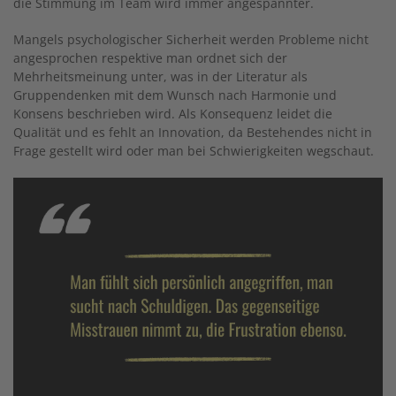
die Stimmung im Team wird immer angespannter.
Mangels psychologischer Sicherheit werden Probleme nicht
angesprochen respektive man ordnet sich der
Mehrheitsmeinung unter, was in der Literatur als
Gruppendenken mit dem Wunsch nach Harmonie und
Konsens beschrieben wird. Als Konsequenz leidet die
Qualität und es fehlt an Innovation, da Bestehendes nicht in
Frage gestellt wird oder man bei Schwierigkeiten wegschaut.