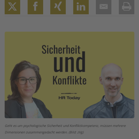
Twitter
Facebook
XING
LinkedIn
Email
Prin
Image
Geht es um psychologische Sicherheit und Konfliktkompetenz, müssen mehrere
Dimensionen zusammengedacht werden. (Bild: zVg)