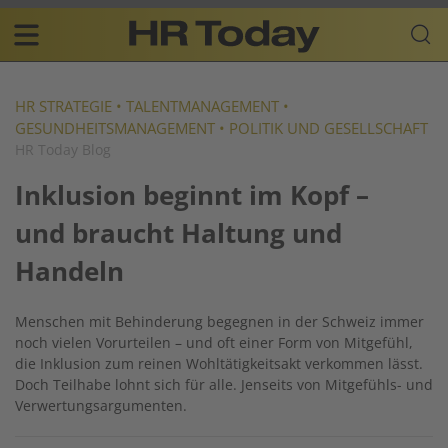
Skip
Business-
to
Plattform
content
für
Main
Human
navigation
Resources
HR STRATEGIE
•
TALENTMANAGEMENT
•
GESUNDHEITSMANAGEMENT
•
POLITIK UND GESELLSCHAFT
DE
HR Today Blog
Inklusion beginnt im Kopf –
und braucht Haltung und
Handeln
Menschen mit Behinderung begegnen in der Schweiz immer
noch vielen Vorurteilen – und oft einer Form von Mitgefühl,
die Inklusion zum reinen Wohltätigkeitsakt verkommen lässt.
Doch Teilhabe lohnt sich für alle. Jenseits von Mitgefühls- und
Verwertungsargumenten.