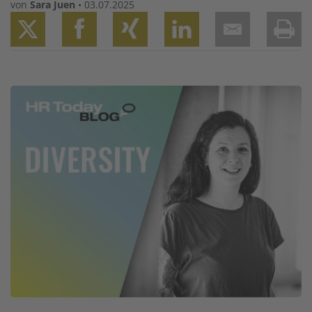
von
Sara Juen
•
03.07.2025
Twitter
Facebook
XING
LinkedIn
Email
Prin
Image