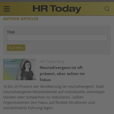
Skip
Business-
to
Plattform
content
für
Main
AUTHOR ARTICLES
Human
navigation
Resources
Titel
DE
Image
HR Today Blog
Neurodivergenz ist oft
präsent, aber selten im
Fokus
10 bis 20 Prozent der Bevölkerung ist neurodivergent. Statt
neurodivergente Mitarbeitende auf individuelle, stereotype
Stärken oder Schwächen zu reduzieren, sollten
Organisationen den Fokus auf flexible Strukturen und
sensibilisierte Führung legen.