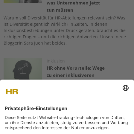
was Unternehmen jetzt
tun müssen
Warum soll Diversität für HR-Abteilungen relevant sein? Was
ist Diversität eigentlich wirklich? In Zeiten, in denen
Inklusionsbestrebungen unter Druck geraten, braucht es die
richtigen Fragen – und die richtigen Antworten. Unsere neue
Bloggerin Sara Juen hat beides.
Image
Inklusion
HR ohne Vorurteile: Wege
zu einer inklusiveren
Organisationskultur
«Rassistisch? Frauenfeindlich? Homophob? Ich doch nicht!».
Die meisten von uns werden sich für offen und tolerant halten.
Doch leider sind Vorurteile weit verbreitet – weil sie
unbewusst sind. Wie man das «Schubladendenken» überlisten
kann.