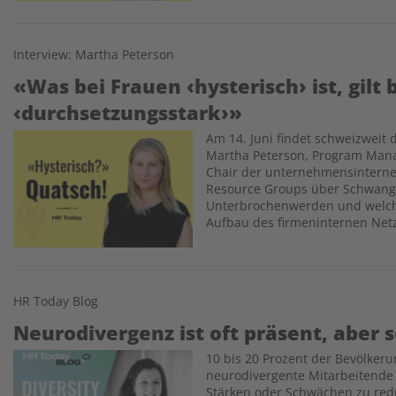
Interview: Martha Peterson
«Was bei Frauen ‹hysterisch› ist, gilt
‹durchsetzungsstark›»
Am 14. Juni findet schweizweit d
Image
Martha Peterson, Program Mana
Chair der unternehmensintern
Resource Groups über Schwange
Unterbrochenwerden und welch
Aufbau des firmeninternen Net
HR Today Blog
Neurodivergenz ist oft präsent, aber 
10 bis 20 Prozent der Bevölkeru
Image
neurodivergente Mitarbeitende a
Stärken oder Schwächen zu redu