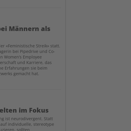
 bei Männern als
er «Feministische Streik» statt.
gerin bei Pipedrive und Co-
en Women’s Employee
rschaft und Karriere, das
e Erfahrungen sie beim
zwerks gemacht hat.
selten im Fokus
ng ist neurodivergent. Statt
uf individuelle, stereotype
zieren, sollten