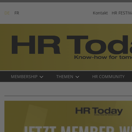
Skip
to
DE
FR
Kontakt
HR FESTIV
content
Business-
Plattform
für
Human
Resources
Main
MEMBERSHIP
THEMEN
HR COMMUNITY
navigation
DE