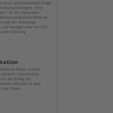
r einer entscheidenden Frage:
nleistung erbringen, ohne
den? An der nationalen
undheitsmanagement BGM am
n teilt der ehemalige
 und heutige Leiter von ETH
aus der Führung
kation
aillierte Pläne, möchte
plötzlich Unsicherheit,
rum der Erfolg von
ersten offiziellen E-Mail
s der Praxis.