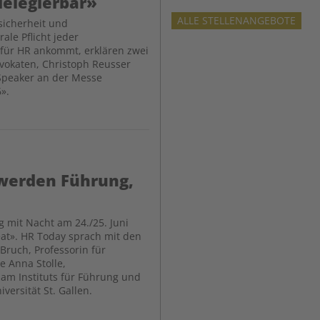
delegierbar»
ALLE STELLENANGEBOTE
sicherheit und
ale Pflicht jeder
 für HR ankommt, erklären zwei
vokaten, Christoph Reusser
-Speaker an der Messe
».
 werden Führung,
g mit Nacht am 24./25. Juni
at». HR Today sprach mit den
Bruch, Professorin für
e Anna Stolle,
 am Instituts für Führung und
ersität St. Gallen.