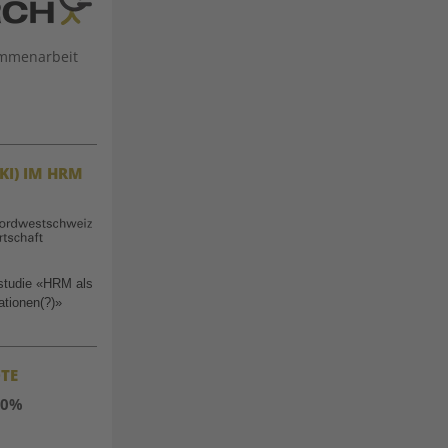
ammenarbeit
KI) IM HRM
dstudie «HRM als
ationen(?)»
TE
80%