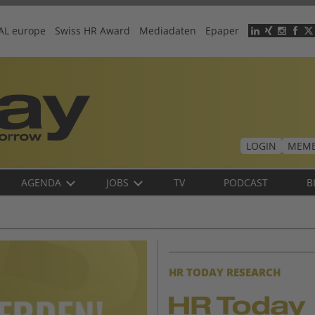
AL europe
Swiss HR Award
Mediadaten
Epaper
Header
menu
LOGIN
MEMB
AGENDA
JOBS
TV
PODCAST
B
HR TODAY RESEARCH