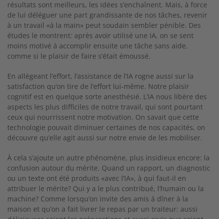
résultats sont meilleurs, les idées s’enchaînent. Mais, à force
de lui déléguer une part grandissante de nos tâches, revenir
à un travail «à la main» peut soudain sembler pénible. Des
études le montrent: après avoir utilisé une IA, on se sent
moins motivé à accomplir ensuite une tâche sans aide,
comme si le plaisir de faire s’était émoussé.
En allégeant l’effort, l’assistance de l’IA rogne aussi sur la
satis
faction qu’on tire de l’effort lui-même. Notre plaisir
cognitif
est en quelque sorte anesthésié. L’IA nous libère des
aspects les plus difficiles de notre travail, qui sont pourtant
ceux qui nourrissent notre motivation. On savait que cette
technologie
pouvait diminuer certaines de nos capacités, on
découvre
qu’elle agit aussi sur notre envie de les mobiliser.
À cela s’ajoute un autre phénomène, plus insidieux encore: la
confusion autour du mérite. Quand un rapport, un diagnostic
ou un texte ont été produits «avec l’IA», à qui faut-il en
attribuer le mérite? Qui y a le plus contribué, l’humain ou la
machine? Comme lorsqu’on invite des amis à dîner à la
maison et qu’on a fait livrer le repas par un traiteur: aussi