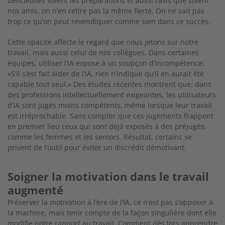
délicieuses soient les préparations et aussi ravis que soient
nos amis, on n’en retire pas la même fierté. On ne sait pas
trop ce qu’on peut revendiquer comme sien dans ce succès.
Cette opacité affecte le regard que nous jetons sur notre
travail, mais aussi celui de nos collègues. Dans certaines
équipes,
utiliser l’IA expose à un soupçon d’incompétence:
«S’il s’est fait aider de l’IA, rien n’indique qu’il en aurait été
capable tout
seul.» Des études récentes montrent que, dans
des professions intellectuellement exigeantes, les utilisateurs
d’IA sont jugés
moins compétents, même lorsque leur travail
est irréprochable. Sans compter que ces jugements frappent
en premier lieu ceux
qui sont déjà exposés à des préjugés,
comme les femmes et les seniors. Résultat, certains se
privent de l’outil pour éviter un discrédit démotivant.
Soigner la motivation dans le travail
augmenté
Préserver la motivation à l’ère de l’IA, ce n’est pas s’opposer à
la machine, mais tenir compte de la façon singulière dont elle
modifie notre rapport au travail. Comment dès lors apprendre