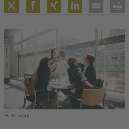
Twitter
Facebook
XING
LinkedIn
Email
Prin
Image
Photo: iStock