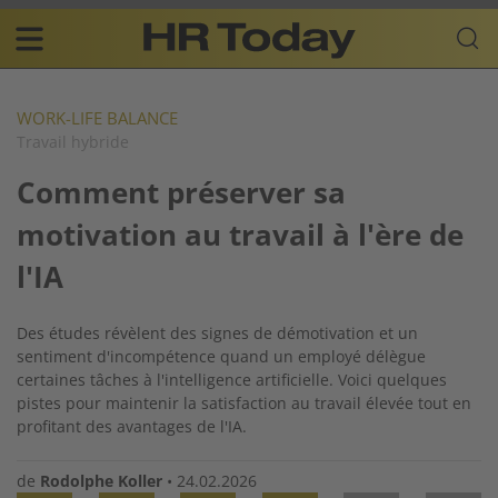
Skip
Business-
to
Plattform
content
für
Main
Human
navigation
Resources
WORK-LIFE BALANCE
Travail hybride
FR
Comment préserver sa
motivation au travail à l'ère de
l'IA
Des études révèlent des signes de démotivation et un
sentiment d'incompétence quand un employé délègue
certaines tâches à l'intelligence artificielle. Voici quelques
pistes pour maintenir la satisfaction au travail élevée tout en
profitant des avantages de l'IA.
de
Rodolphe Koller
•
24.02.2026