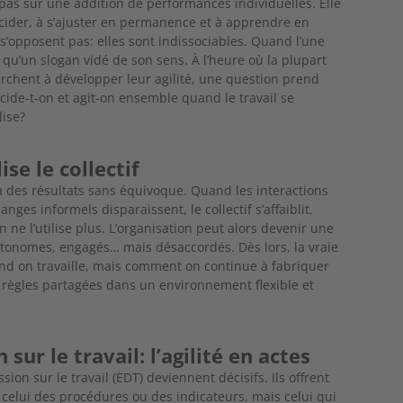
e pas sur une addition de performances individuelles. Elle
décider, à s’ajuster en permanence et à apprendre en
 s’opposent pas:
elles sont indissociables. Quand l’une
lus qu’un slogan vidé de son sens. À l’heure où
la plupart
erchent à développer leur agilité, une question prend
ide-t-on et agit-on ensemble quand le travail se
lise?
ise le collectif
à des résultats sans
équivoque. Quand les interactions
nges informels disparaissent, le collectif s’af
faiblit.
 ne l’utilise
plus. L’organisation peut alors devenir une
utonomes, engagés… mais désaccordés. Dès lors, la vraie
and on
travaille, mais comment on continue à fabriquer
 règles partagées dans un environnement flexible et
sur le travail: l’agilité en actes
ion sur le travail (EDT) deviennent décisifs. Ils offrent
 celui des procédures ou des indicateurs, mais celui qui