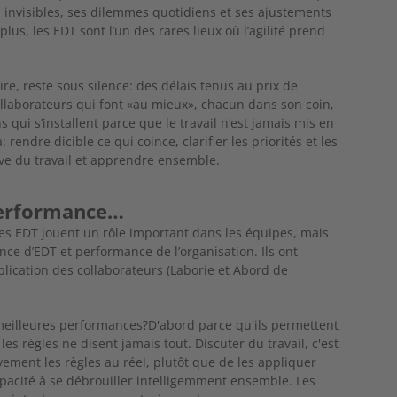
es invisibles, ses dilemmes quotidiens et ses ajustements
lus, les EDT sont l’un des rares lieux où l’agilité prend
ire, reste sous silence:
des délais tenus au prix de
llaborateurs qui font «au mieux», chacun dans son coin,
s qui s’installent parce
que le travail n’est jamais mis en
 rendre dicible ce qui coince, clarifier les priorités
et les
tive du travail et apprendre ensemble.
performance…
les EDT jouent un rôle important dans les équipes, mais
sence d’EDT et performance de l’organisation. Ils ont
mplication des collaborateurs (Laborie et Abord de
 meilleures performances?D'abord parce qu'ils permettent
es règles ne disent jamais tout. Discuter du travail, c'est
vement les règles au réel, plutôt que de les appliquer
capacité à se débrouiller intelligemment ensemble. Les