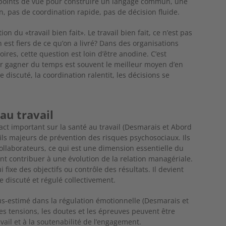
 points de vue pour construire un langage commun, une
, pas de coordination rapide, pas de décision fluide.
ion du «travail bien fait». Le travail bien fait, ce n’est pas
n est fiers de ce qu’on a livré? Dans des organisations
oires, cette question est loin d’être anodine. C’est
r gagner du temps est souvent le meilleur moyen d’en
e discuté, la coordination ralentit, les décisions se
au travail
act important sur la
santé au travail (Desmarais et Abord
tils majeurs de prévention des risques psychosociaux. Ils
collaborateurs, ce qui est une dimension essentielle du
ent contribuer à une évolution de la relation managériale.
fixe des objectifs ou contrôle des résultats. Il devient
e discuté et régulé collectivement.
us-estimé dans la régulation émotionnelle (Desmarais et
les tensions, les doutes et les épreuves peuvent être
avail et à la soutenabilité de l’engagement.