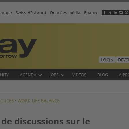
europe
Swiss HR Award
Données média
Epaper
Header
menu
LOGIN
DEVE
NITY
AGENDA
JOBS
VIDÉOS
BLOG
À PR
CTICES
•
WORK-LIFE BALANCE
de discussions sur le