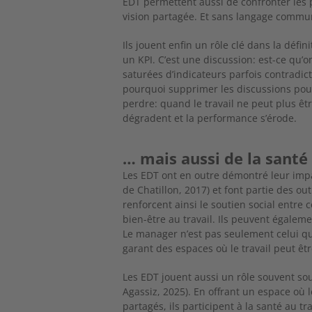
EDT permettent aussi de confronter les
vision partagée. Et sans langage commun
Ils jouent enfin un rôle clé dans la définit
un KPI. C’est une discussion: est-ce qu’o
saturées d’indicateurs parfois contradict
pourquoi supprimer les discussions pou
perdre: quand le travail ne peut plus êtr
dégradent et la performance s’érode.
… mais aussi de la santé 
Les EDT ont en outre démontré leur imp
de Chatillon, 2017) et
font partie des ou
renforcent ainsi le soutien social entre 
bien-être au travail. Ils peuvent égalem
Le manager n’est pas seulement celui qui 
garant des espaces où le travail peut êtr
Les EDT jouent aussi un rôle souvent so
Agassiz, 2025). En offrant un espace où 
partagés, ils participent à la santé au tr