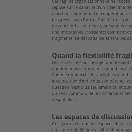
Car l’agilité organisationnelle ne repos
repose sur la capacité d’un collectif à 
marchant. Autonomie et coopération ne
progresse sans l’autre,
l’agilité n’est p
des entreprises et des organisations ch
une importance
croissante: comment déc
fragmente, se déspatialise et s’individua
Quand la flexibilité fragil
Les recherches sur le sujet aboutissent 
quotidiennes se raréfient, quand les écha
Comme un muscle, il s’atrophie quand on
juxtaposition d’individus compétents, a
question n’est plus seulement où et qu
du sens com
mun, de la confiance et des
déspatialisé.
Les espaces de discussion 
C’est pour cela que les espaces de discuss
un espace dédié au travail réel: non pas