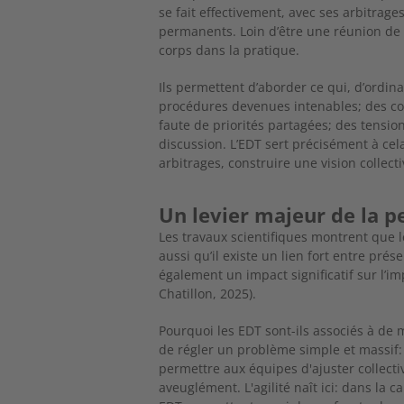
se fait effectivement, avec ses arbitrag
permanents. Loin
d’être une réunion de p
corps dans la pratique.
Ils permettent d’aborder ce qui, d’ordina
procédures devenues intenables;
des co
faute de priorités partagées; des tension
discussion. L’EDT sert préci
sément à cela:
arbitrages, construire une vision collec
Un levier majeur de la 
Les travaux scientifiques montrent que 
aussi qu’il existe un lien fort entre pré
également un impact significatif sur l’i
Chatillon, 2025).
Pourquoi les EDT sont-ils associés à de
de régler un problème simple et massif: l
permettre aux équipes d'ajuster collecti
aveuglément. L'agilité naît ici: dans la 