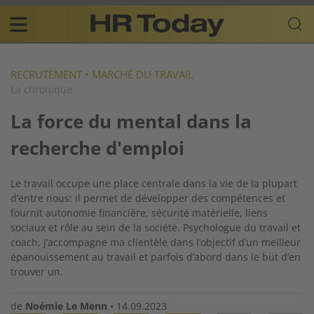
Skip
Business-
to
Plattform
content
für
Main
Human
navigation
Resources
RECRUTEMENT
•
MARCHÉ DU TRAVAIL
La chronique
FR
La force du mental dans la
recherche d'emploi
Le travail occupe une place centrale dans la vie de la plupart
d’entre nous: il permet de développer des compétences et
fournit autonomie financière, sécurité matérielle, liens
sociaux et rôle au sein de la société. Psychologue du travail et
coach, j’accompagne ma clientèle dans l’objectif d’un meilleur
épanouissement au travail et parfois d’abord dans le but d’en
trouver un.
de
Noémie Le Menn
•
14.09.2023