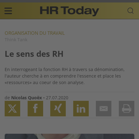
Skip
Business-
to
Plattform
content
für
Main
Human
navigation
Resources
ORGANISATION DU TRAVAIL
Think Tank
FR
Le sens des RH
En interrogeant la fonction RH à travers sa dénomination,
l'auteur cherche à en comprendre l'essence et place les
«ressources» au coeur de son analyse.
de
Nicolas Quoëx
•
27.07.2020
Twitter
Facebook
XING
LinkedIn
Email
Prin
Image