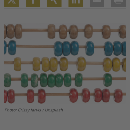
Twitter
Facebook
XING
LinkedIn
Email
Prin
Image
Photo: Crissy Jarvis / Unsplash