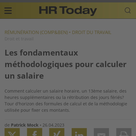
Skip
Business-
to
Plattform
content
für
Main
Human
navigation
Resources
RÉMUNÉRATION (COMP&BEN)
•
DROIT DU TRAVAIL
Droit et travail
FR
Les fondamentaux
méthodologiques pour calculer
un salaire
Comment calculer un salaire horaire, un 13ème salaire, des
heures supplémentaires ou la rétribution des jours fériés?
Tour d'horizon des formules de calcul et de la méthodologie
utilisée pour fixer ces montants.
de
Patrick Mock
•
26.04.2023