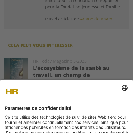
Salut, pour la Fondation Le Repuis et
pour la Fondation Jeunesse et Famille.
Plus d'articles de
Ariane de Rham
CELA PEUT VOUS INTÉRESSER
Image
HR Today Magazine 5/2023
L'écosystème de la santé au
travail, un champ de
tensions qui coûte cher
Le nouveau magazine HR Today est sorti! Le dossier de cette
édition se penche sur les enjeux et les acteurs de la santé au
travail.