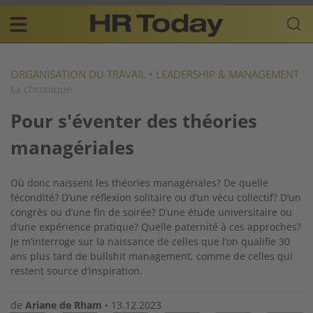
Skip
Business-
to
Plattform
content
für
Main
Human
navigation
Resources
ORGANISATION DU TRAVAIL
•
LEADERSHIP & MANAGEMENT
La chronique
FR
Pour s'éventer des théories
managériales
Où donc naissent les théories managériales? De quelle
fécondité? D’une réflexion solitaire ou d’un vécu collectif? D’un
congrès ou d’une fin de soirée? D’une étude universitaire ou
d’une expérience pratique? Quelle paternité à ces approches?
Je m’interroge sur la naissance de celles que l’on qualifie 30
ans plus tard de bullshit management, comme de celles qui
restent source d’inspiration.
de
Ariane de Rham
•
13.12.2023