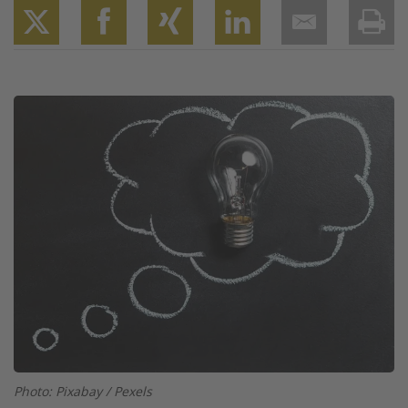
Twitter
Facebook
XING
LinkedIn
Email
Prin
Image
Photo: Pixabay / Pexels