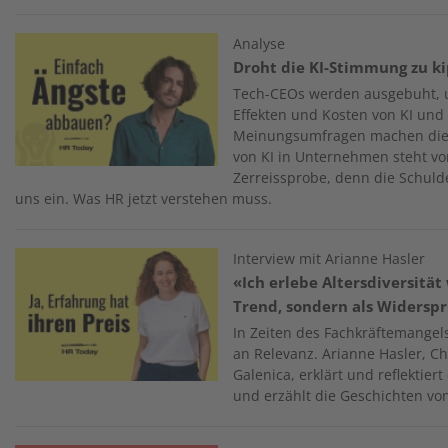
Image
Analyse
Droht die KI-Stimmung zu k
Tech-CEOs werden ausgebuht, 
Effekten und Kosten von KI und
Meinungsumfragen machen die
von KI in Unternehmen steht vor
Zerreissprobe, denn die Schulde
uns ein. Was HR jetzt verstehen muss.
Image
Interview mit Arianne Hasler
«Ich erlebe Altersdiversität
Trend, sondern als Widersp
In Zeiten des Fachkräftemangels
an Relevanz. Arianne Hasler, Ch
Galenica, erklärt und reflektier
und erzählt die Geschichten vo