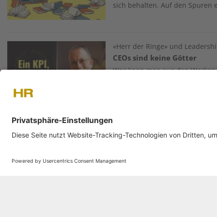
sich behalten. Auf den Spuren 
Image
«Herr der Ringe» und Leadersh
CEOs sind keine Götter
Was kann man aus den Werken de
J.R.R. Tolkien für das eigene F
renommierte Tolkien-Forscher
und Hybris, Führungspersonen, 
Galadriel als CEO – und Hobbits
Image
Interview mit KI-Ethiker
«Wissen ist in der jetzigen 
überbewertet»
In ihrem neuen Buch stellen si
und sein Co-Autor Sebastian Ro
ethische Führung im KI-Zeitalte
Verantwortung, Fehlerkultur und