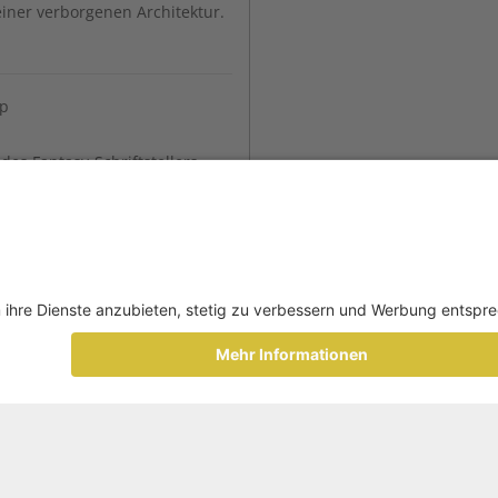
einer verborgenen Architektur.
ip
s Fantasy-Schriftstellers
ührungsverständnis lernen? Der
 Thomas Honegger über Macht
die keine sein wollen,
.
Arbeitswelt
ch Christian Hugo Hoffmann
sengrün die Frage: Wie sieht
r aus? Ein Gespräch über
 Effizienzdruck.