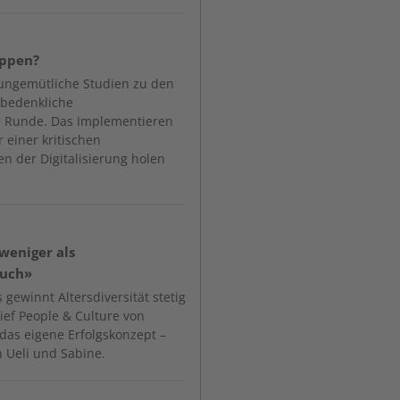
ippen?
ungemütliche Studien zu den
 bedenkliche
 Runde. Das Implementieren
 einer kritischen
n der Digitalisierung holen
 weniger als
ruch»
 gewinnt Altersdiversität stetig
ief People & Culture von
t das eigene Erfolgskonzept –
n Ueli und Sabine.