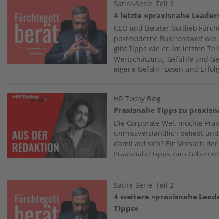
Image
Satire-Serie: Teil 3
4 letzte «praxisnahe Leader
CEO und Berater Gottlieb Fürcht
postmoderne Businesswelt wie k
gibt Tipps wie er. Im letzten Te
Wertschätzung, Gefühle und Ge
eigene Gefahr: Lesen und Erfolg
Image
HR Today Blog
Praxisnahe Tipps zu praxisn
Die Corporate-Welt möchte Praxi
unmissverständlich beliebt und
damit auf sich? Ein Versuch der
Praxisnahe Tipps zum Geben un
Image
Satire-Serie: Teil 2
4 weitere «praxisnahe Lead
Tipps»