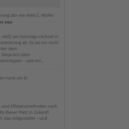
rung ab» von Felix E. Müller
rm von
r «NZZ am Sonntag» rechnet in
ionierung ab. Es sei ein nicht
inter dem
in Gespräch über
sstereotypen – und ein…
en rund um KI
n und Effizienzmethoden noch
ls dieser Platz in Zukunft
R, das mitgestaltet – und