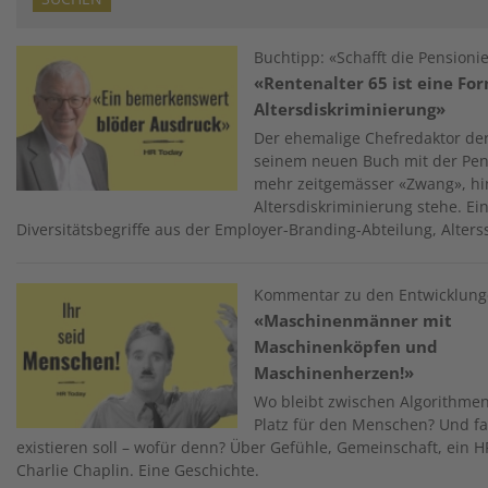
Image
Buchtipp: «Schafft die Pensionie
«Rentenalter 65 ist eine Fo
Altersdiskriminierung»
Der ehemalige Chefredaktor de
seinem neuen Buch mit der Pens
mehr zeitgemässer «Zwang», h
Altersdiskriminierung stehe. E
Diversitätsbegriffe aus der Employer-Branding-Abteilung, Alter
Image
Kommentar zu den Entwicklung
«Maschinenmänner mit
Maschinenköpfen und
Maschinenherzen!»
Wo bleibt zwischen Algorithme
Platz für den Menschen? Und fal
existieren soll – wofür denn? Über Gefühle, Gemeinschaft, ein H
Charlie Chaplin. Eine Geschichte.