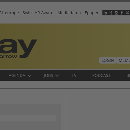
AL europe
Swiss HR Award
Mediadaten
Epaper
Header
menu
LOGIN
MEMB
AGENDA
JOBS
TV
PODCAST
B