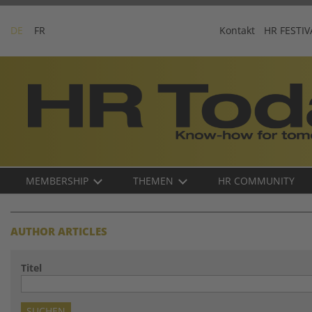
Skip
to
DE
FR
Kontakt
HR FESTIV
content
Business-
Plattform
für
Human
Resources
Main
MEMBERSHIP
THEMEN
HR COMMUNITY
navigation
DE
AUTHOR ARTICLES
Titel