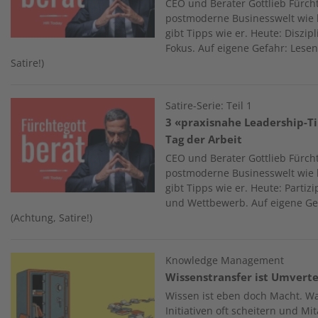
CEO und Berater Gottlieb Fürcht
postmoderne Businesswelt wie k
gibt Tipps wie er. Heute: Diszi
Fokus. Auf eigene Gefahr: Lesen
Satire!)
Image
Satire-Serie: Teil 1
3 «praxisnahe Leadership-T
Tag der Arbeit
CEO und Berater Gottlieb Fürcht
postmoderne Businesswelt wie k
gibt Tipps wie er. Heute: Partiz
und Wettbewerb. Auf eigene Gef
(Achtung, Satire!)
Image
Knowledge Management
Wissenstransfer ist Umverte
Wissen ist eben doch Macht.
Initiativen oft scheitern und M