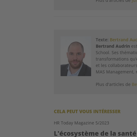
Plus d'articles de
Ju
Texte:
Bertrand Au
Bertrand Audrin
est
School. Ses thémati
transformations qu’e
et les collaborateur
MAS Management, re
Plus d'articles de
Be
CELA PEUT VOUS INTÉRESSER
HR Today Magazine 5/2023
L'écosystème de la santé