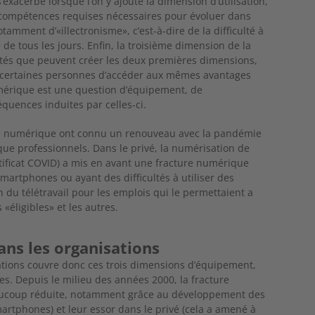
’exacerbe lorsque l’on y ajoute la dimension d’utilisation,
 compétences requises nécessaires pour évoluer dans
mment d’«illectronisme», c’est-à-dire de la difficulté à
e de tous les jours. Enfin, la troisième dimension de la
ités que peuvent créer les deux premières dimensions,
nt certaines personnes d’accéder aux mêmes avantages
umérique est une question d’équipement, de
quences induites par celles-ci.
ure numérique ont connu un renouveau avec la pandémie
que professionnels. Dans le privé, la numérisation de
tificat COVID) a mis en avant une fracture numérique
artphones ou ayant des difficultés à utiliser des
on du télétravail pour les emplois qui le permettaient a
«éligibles» et les autres.
ans les organisations
ations couvre donc ces trois dimensions d’équipement,
s. Depuis le milieu des années 2000, la fracture
beaucoup réduite, notamment grâce au développement des
artphones) et leur essor dans le privé (cela a amené à