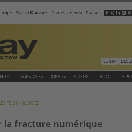
europe
Swiss HR Award
Données média
Epaper
Header
menu
LOGIN
DEVE
NITY
AGENDA
JOBS
VIDÉOS
BLOG
À PR
ES TECHNOLOGIES
la fracture numérique