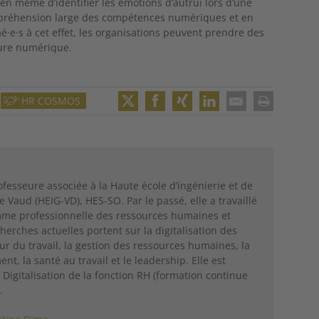
en même d’identifier les émotions d’autrui lors d’une
préhension large des compétences numériques et en
é·e·s à cet effet, les organisations peuvent prendre des
ure numérique.
HR COSMOS
Twitter
Facebook
XING
LinkedIn
Email
Print
fesseure associée à la Haute école d’ingénierie et de
 Vaud (HEIG-VD), HES-SO. Par le passé, elle a travaillé
comme professionnelle des ressources humaines et
herches actuelles portent sur la digitalisation des
tur du travail, la gestion des ressources humaines, la
t, la santé au travail et le leadership. Elle est
Digitalisation de la fonction RH (formation continue
.