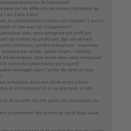
nouveaux processus de fabrication?
 enjeux sur les différents personnes impliquées au
à 1 an, 2 ans 3 ans?
els les collaborateurs actuels sont exposés? Y aura-t-
onnels en lien avec les changements?
ollaborateur dans votre entreprise (un profil par
ue)? Les critères du profil sont: âge, ancienneté,
mations continues, nombre d’absences – moyennes
– moyenne par année, salaire moyen, coût/jour.
nt été developpés cette année dans votre entreprise?
et le coût/ratio collaborateur/participant?
luation envisagés avant l’action de santé et ceux
e?
tion prévisibles dans une année et les actions
lles en concordance? Et si oui pourquoi, si non
é ou de la santé fait–elle partie des discussions au
votre encadrement des actions de santé (plus-value
t alloué pour l’année et de ne prendre que les actions