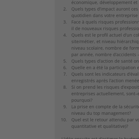
économique, développement et 
Quels types d’impact auront ces
quotidien dans votre entreprise 
Face à quels risques professionn
il de nouveaux risques professi
Quels est le profil actuel d’un c
site/métier, et niveau hiérarchiq
niveau scolaire, nombre de for
par année, nombre d’accidents 
Quels types d’action de santé o
Quelle en a été la participation 
Quels sont les indicateurs d’éva
enregistrés après l’action mené
Si on prend les risques d’exposi
entreprises actuellement, sont–e
pourquoi?
La prise en compte de la sécurit
niveau du top management?
Quel est le retour attendu par 
quantitative et qualitative)?
L’idée ensuite est d’estimer le budge