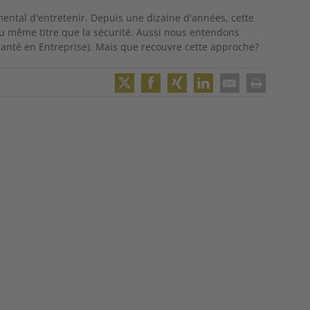
amental d'entretenir. Depuis une dizaine d'années, cette
 au même titre que la sécurité. Aussi nous entendons
 Santé en Entreprise). Mais que recouvre cette approche?
Twitter
Facebook
XING
LinkedIn
Email
Print