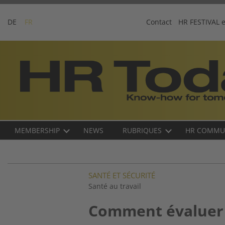
Skip
to
DE
FR
Contact
HR FESTIVAL 
content
Business-
Plattform
für
Human
Resources
Main
MEMBERSHIP
NEWS
RUBRIQUES
HR COMMU
navigation
FR
SANTÉ ET SÉCURITÉ
Santé au travail
Comment évaluer 