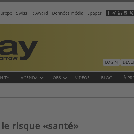
europe
Swiss HR Award
Données média
Epaper
Header
menu
LOGIN
DEVE
NITY
AGENDA
JOBS
VIDÉOS
BLOG
À PR
le risque «santé»