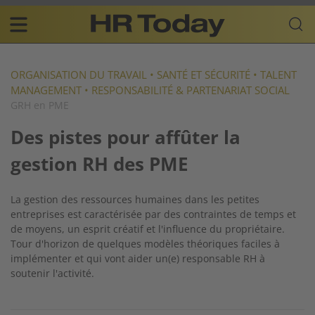
Skip
Business-
to
Plattform
content
für
Main
Human
navigation
Resources
ORGANISATION DU TRAVAIL
•
SANTÉ ET SÉCURITÉ
•
TALENT
MANAGEMENT
•
RESPONSABILITÉ & PARTENARIAT SOCIAL
FR
GRH en PME
Des pistes pour affûter la
gestion RH des PME
La gestion des ressources humaines dans les petites
entreprises est caractérisée par des contraintes de temps et
de moyens, un esprit créatif et l'influence du propriétaire.
Tour d'horizon de quelques modèles théoriques faciles à
implémenter et qui vont aider un(e) responsable RH à
soutenir l'activité.