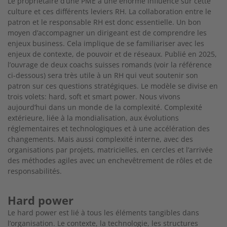
Le propriétaire d’une PME a une énorme influence sur cette
culture et ces différents leviers RH. La collaboration entre le
patron et le responsable RH est donc essentielle. Un bon
moyen
d’accompagner un dirigeant est de comprendre les
enjeux
business. Cela implique de se familiariser avec les
enjeux de contexte, de pouvoir et de réseaux. Publié en 2025,
l’ouvrage de deux coachs suisses romands (voir la référence
ci-dessous)
sera très utile à un RH qui veut soutenir son
patron sur ces
questions stratégiques. Le modèle se divise en
trois volets: hard,
soft et smart power. Nous vivons
aujourd’hui dans un monde de la complexité. Complexité
extérieure, liée à la mondialisa
tion, aux évolutions
réglementaires et technologiques et à une accélération des
changements. Mais aussi complexité interne,
avec des
organisations par projets, matricielles, en cercles et
l’arrivée
des méthodes agiles avec un enchevêtrement de rôles
et de
responsabilités.
Hard power
Le hard power est lié à tous les éléments tangibles dans
l’organisation. Le contexte, la technologie, les structures