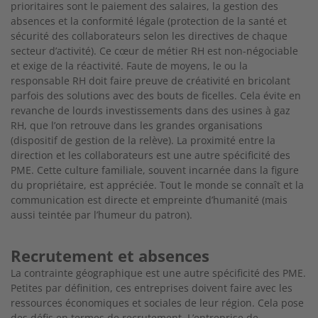
prioritaires sont le paiement des salaires, la gestion des
absences et la conformité légale (protection
de la santé et
sécurité des collaborateurs selon les directives de chaque
secteur d’activité). Ce
cœur de métier RH est non-négociable
et exige
de la réactivité. Faute de moyens, le ou la
respon
sable RH doit faire preuve de créativité en brico
lant
parfois des solutions avec des bouts de
ficelles. Cela évite en
revanche de lourds investis
sements dans des usines à gaz
RH, que l’on
retrouve dans les grandes organisations
(dispositif de gestion de la relève). La proximité entre la
direction et les collaborateurs est une autre spécificité des
PME. Cette culture familiale, souvent
incarnée dans la figure
du propriétaire, est appré
ciée. Tout le monde se connaît et la
communica
tion est directe et empreinte d’humanité (mais
aussi teintée par l’humeur du patron).
Recrutement et absences
La contrainte géographique est une autre spécificité des PME.
Petites par définition, ces entre
prises doivent faire avec les
ressources écono
miques et sociales de leur région. Cela pose
des
défis en termes de recrutement. L’entreprise de