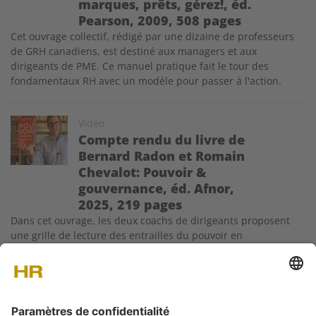
marques, prêts, gérez!, éd.
Pearson, 2009, 508 pages
Cet ouvrage collectif, rédigé par une dizaine de professeurs
de GRH canadiens, est destiné aux managers et aux
dirigeants de PME. Ce manuel pratique fait le tour des
fondamentaux RH avec un modèle pour passer à l'action.
Image
Vidéo
Compte rendu du livre de
Bernard Radon et Romain
Chevalot: Pouvoir &
gouvernance, éd. Afnor,
2025, 219 pages
Dans cet ouvrage, les deux coachs de dirigeants proposent
une grille de lecture des entrailles du pouvoir en
organisation. C'est aussi une méthodologie avec des conseils
pratiques, des questionnements et des solutions pour gravir
les échelons hiérarchiques dans un monde économique sans
concession.