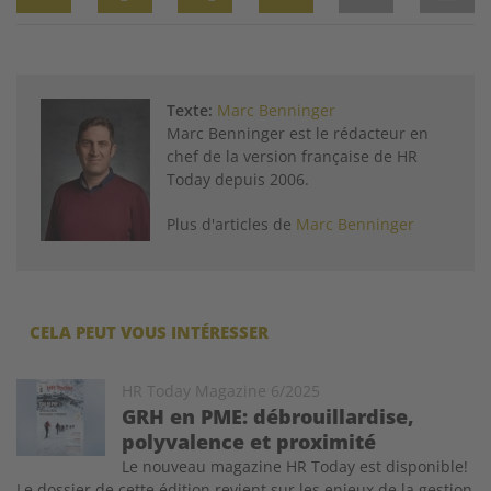
Twitter
Facebook
XING
LinkedIn
Email
Prin
Texte:
Marc Benninger
Marc Benninger est le rédacteur en
chef de la version française de HR
Today depuis 2006.
Plus d'articles de
Marc Benninger
CELA PEUT VOUS INTÉRESSER
Image
HR Today Magazine 6/2025
GRH en PME: débrouillardise,
polyvalence et proximité
Le nouveau magazine HR Today est disponible!
Le dossier de cette édition revient sur les enjeux de la gestion