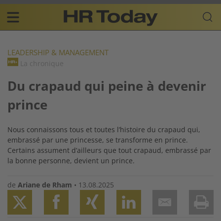
Skip
Business-
to
Plattform
content
für
Main
Human
navigation
Resources
LEADERSHIP & MANAGEMENT
La chronique
FR
Du crapaud qui peine à devenir
prince
Nous connaissons tous et toutes l’histoire du crapaud qui,
embrassé par une princesse, se transforme en prince.
Certains assument d’ailleurs que tout crapaud, embrassé par
la bonne personne, devient un prince.
de
Ariane de Rham
•
13.08.2025