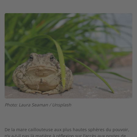
Twitter
Facebook
XING
LinkedIn
Email
Prin
Image
Photo: Laura Seaman / Unsplash
De la mare caillouteuse aux plus hautes sphères du pouvoir,
n’y a-t-il pas là matière à réflexion sur l’accès aux postes de