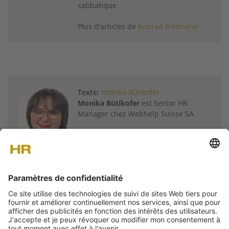
sabbatique.
Plus d'articles de
Konrad Rietmann
Texte:
Monika Bütikofer
Monika Bütikofer
est Senior HR
Manager chez Webhelp Suisse SA.
Plus d'articles de
Monika Bütikofer