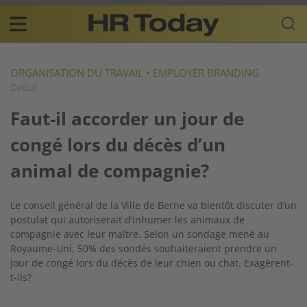
Skip
Business-
to
Plattform
content
für
Main
Human
navigation
Resources
ORGANISATION DU TRAVAIL
•
EMPLOYER BRANDING
Débat
FR
Faut-il accorder un jour de
congé lors du décès d’un
animal de compagnie?
Le conseil général de la Ville de Berne va bientôt discuter d’un
postulat qui autoriserait d’inhumer les animaux de
compagnie avec leur maître. Selon un sondage mené au
Royaume-Uni, 50% des sondés souhaiteraient prendre un
jour de congé lors du décès de leur chien ou chat. Exagèrent-
t-ils?