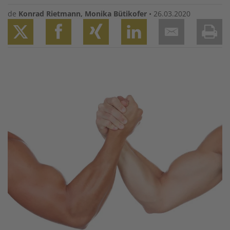
de
Konrad Rietmann
,
Monika Bütikofer
•
26.03.2020
Twitter
Facebook
XING
LinkedIn
Email
Prin
Image