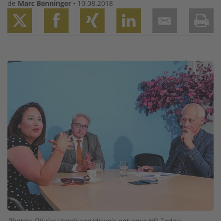
de
Marc Benninger
•
10.08.2018
Twitter
Facebook
XING
LinkedIn
Email
Prin
Image
Photos: Olivier Vogelsang/disvoir.net pour HR Today