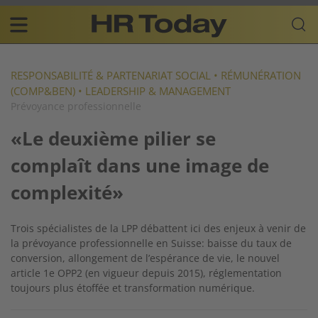
Skip
Business-
to
Plattform
content
für
Main
Human
navigation
Resources
RESPONSABILITÉ & PARTENARIAT SOCIAL
•
RÉMUNÉRATION
(COMP&BEN)
•
LEADERSHIP & MANAGEMENT
FR
Prévoyance professionnelle
«Le deuxième pilier se
complaît dans une image de
complexité»
Trois spécialistes de la LPP débattent ici des enjeux à venir de
la prévoyance professionnelle en Suisse: baisse du taux de
conversion, allongement de l’espérance de vie, le nouvel
article 1e OPP2 (en vigueur depuis 2015), réglementation
toujours plus étoffée et transformation numérique.