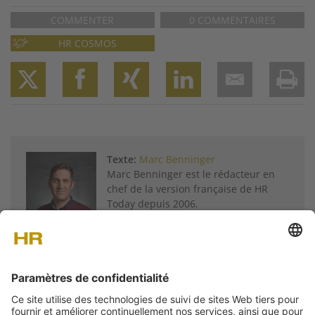
COMMENTER
0 COMMENTAIRES
HR COSMOS
Twitter
Facebook
XING
LinkedIn
Email
Prin
Texte:
Marc Benninger
Marc Benninger est le rédacteur en
chef de la version française de HR
Today depuis 2006.
Plus d'articles de
Marc Benninger