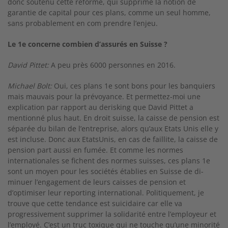
donc soutenu cette réforme, qui supprime la no­tion de
garantie de capital pour ces plans, comme un seul homme,
sans probablement en com­ prendre l’enjeu.
Le 1e concerne combien d’assurés en Suisse ?
David Pittet:
A peu près 6000 personnes en 2016.
Michael Bolt:
Oui, ces plans 1e sont bons pour les banquiers
mais mauvais pour la prévoyance. Et permettez-­moi une
explication par rapport au derisking que David Pittet a
mentionné plus haut. En droit suisse, la caisse de pension est
sé­parée du bilan de l’entreprise, alors qu’aux Etats­ Unis elle y
est incluse. Donc aux Etats­Unis, en cas de faillite, la caisse de
pension part aussi en fumée. Et comme les normes
internationales se fichent des normes suisses, ces plans 1e
sont un moyen pour les sociétés établies en Suisse de di­
minuer l’engagement de leurs caisses de pension et
d’optimiser leur reporting international. Poli­tiquement, je
trouve que cette tendance est suici­daire car elle va
progressivement supprimer la solidarité entre l’employeur et
l’employé. C’est un truc toxique qui ne touche qu’une minorité