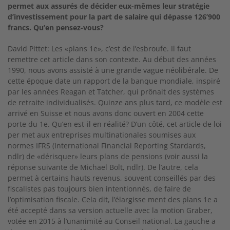
permet aux assurés de décider eux-mêmes leur stratégie
d’investissement pour la part de salaire qui dépasse 126’900
francs. Qu’en pensez-vous?
David Pittet: Les «plans 1e», c’est de l’esbroufe. Il faut
remettre cet article dans son contexte. Au début des années
1990, nous avons assisté à une grande vague néolibérale. De
cette époque date un rapport de la banque mondiale, inspiré
par les années Reagan et Tatcher, qui prônait des sys­tèmes
de retraite individualisés. Quinze ans plus tard, ce modèle est
arrivé en Suisse et nous avons donc ouvert en 2004 cette
porte du 1e. Qu’en est­-il en réalité? D’un côté, cet article de loi
per­ met aux entreprises multinationales soumises aux
normes IFRS (International Financial Re­porting Stardards,
ndlr) de «dérisquer» leurs plans de pensions (voir aussi la
réponse suivante de Michael Bolt, ndlr). De l’autre, cela
permet à certains hauts revenus, souvent conseillés par des
fiscalistes pas toujours bien intentionnés, de faire de
l’optimisation fiscale. Cela dit, l’élargisse­ ment des plans 1e a
été accepté dans sa version actuelle avec la motion Graber,
votée en 2015 à l’unanimité au Conseil national. La gauche a