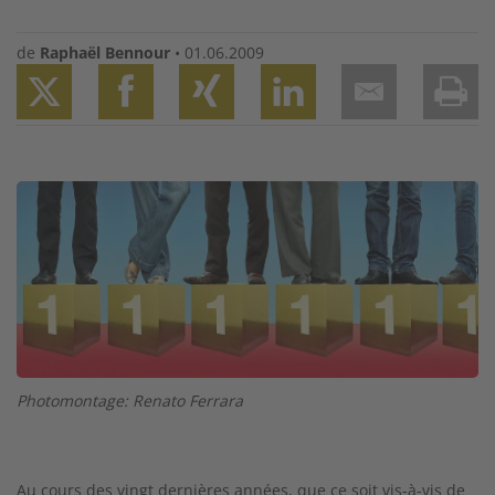
de
Raphaël Bennour
•
01.06.2009
Twitter
Facebook
XING
LinkedIn
Email
Prin
Image
Photomontage: Renato Ferrara
Au cours des vingt dernières années, que ce soit vis-à-vis de