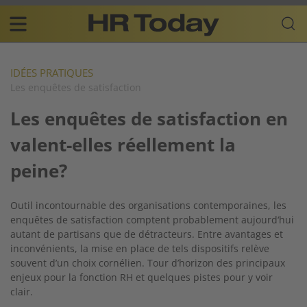
Skip
Business-
to
Plattform
content
für
Main
Human
navigation
Resources
IDÉES PRATIQUES
Les enquêtes de satisfaction
FR
Les enquêtes de satisfaction en
valent-elles réellement la
peine?
Outil incontournable des organisations contemporaines, les
enquêtes de satisfaction comptent probablement aujourd‘hui
autant de partisans que de détracteurs. Entre avantages et
inconvénients, la mise en place de tels dispositifs relève
souvent d’un choix cornélien. Tour d’horizon des principaux
enjeux pour la fonction RH et quelques pistes pour y voir
clair.