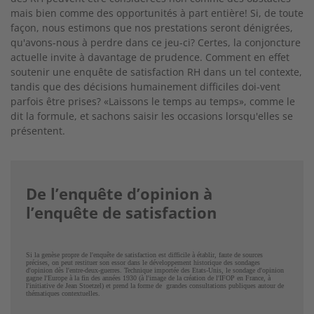
mais bien comme des opportunités à part entière! Si, de toute
façon, nous estimons que nos prestations seront dénigrées,
qu'avons-nous à perdre dans ce jeu-ci? Certes, la conjoncture
actuelle invite à davantage de prudence. Comment en effet
soutenir une enquête de satisfaction RH dans un tel contexte,
tandis que des décisions humainement difficiles doi-vent
parfois être prises? «Laissons le temps au temps», comme le
dit la formule, et sachons saisir les occasions lorsqu'elles se
présentent.
De l’enquête d’opinion à
l’enquête de satisfaction
Si la genèse propre de l'enquête de satisfaction est difficile à établir, faute de sources
précises, on peut restituer son essor dans le développement historique des sondages
d'opinion dès l'entre-deux-guerres. Technique importée des Etats-Unis, le sondage d'opinion
gagne l'Europe à la fin des années 1930 (à l'image de la création de l'IFOP en France, à
l'initiative de Jean Stoetzel) et prend la forme de grandes consultations publiques autour de
thématiques contextuelles.