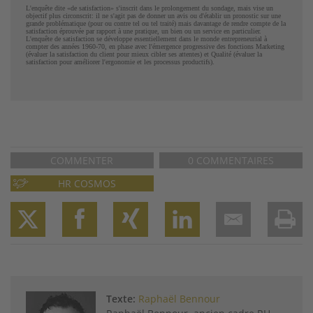
L'enquête dite «de satisfaction» s'inscrit dans le prolongement du sondage, mais vise un
objectif plus circonscrit: il ne s'agit pas de donner un avis ou d'établir un pronostic sur une
grande problématique (pour ou contre tel ou tel traité) mais davantage de rendre compte de la
satisfaction éprouvée par rapport à une pratique, un bien ou un service en particulier.
L'enquête de satisfaction se développe essentiellement dans le monde entrepreneurial à
compter des années 1960-70, en phase avec l'émergence progressive des fonctions Marketing
(évaluer la satisfaction du client pour mieux cibler ses attentes) et Qualité (évaluer la
satisfaction pour améliorer l'ergonomie et les processus productifs).
COMMENTER
0 COMMENTAIRES
HR COSMOS
Twitter
Facebook
XING
LinkedIn
Email
Prin
Texte:
Raphaël Bennour