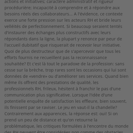
actions et initiatives; caractère administratif et rigueur
procédurière; incapacité à comprendre et à répondre aux
besoins réels des collaborateurs... A l'évidence, ce contexte
exerce une forte pression sur les acteurs RH et bride leurs
velléités de perfectionnement. Si beaucoup seraient tentés
d'instaurer des échanges plus constructifs avec leurs
répondants dans la ligne, la plupart y renonce par peur de
l'accueil dubitatif que risquerait de recevoir leur initiative.
Quoi de plus destructeur que de s'apercevoir que tous les
efforts fournis ne recueillent pas la reconnaissance
souhaitée? Et c'est là tout le paradoxe de la profession: sans
cesse sur la brèche, trop rares sont les occasions qui lui sont
données de «vendre» ou d'améliorer ses services. Quand bien
même ils offrent des prestations de qualité, les
professionnels RH, frileux, hésitent à franchir le pas d'une
communication plus significative. Lorsque l'idée d'une
potentielle enquête de satisfaction les effleure, bien souvent,
ils finissent par se raviser. Le jeu en vaut-il la chandelle?
Contrairement aux apparences, la réponse est: oui! Si on
prend un peu de distance et qu'on retourne la
problématique, les critiques formulées à l'encontre du monde
des RH peuvent être considérées non comme des obstacles