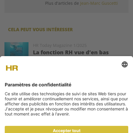
Plus d'articles de
Jean-Marc Guscetti
CELA PEUT VOUS INTÉRESSER
Image
HR Today Magazine 1/2025
La fonction RH vue d’en bas
Le nouveau magazine HR Today est sorti! Le
dossier de cette édition s’intéresse à la
perception de la fonction RH par les collaborateurs et
collaboratrices.
A PROPOS DE NOUS
CONTACT
DONNÉES MÉDIA
NEWSLETTER
IMPRESSUM
CGV