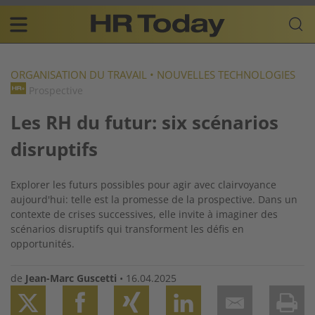
Skip
Business-
to
Plattform
content
für
Main
Human
navigation
Resources
ORGANISATION DU TRAVAIL
•
NOUVELLES TECHNOLOGIES
Prospective
FR
Les RH du futur: six scénarios
disruptifs
Explorer les futurs possibles pour agir avec clairvoyance
aujourd'hui: telle est la promesse de la prospective. Dans un
contexte de crises successives, elle invite à imaginer des
scénarios disruptifs qui transforment les défis en
opportunités.
de
Jean-Marc Guscetti
•
16.04.2025