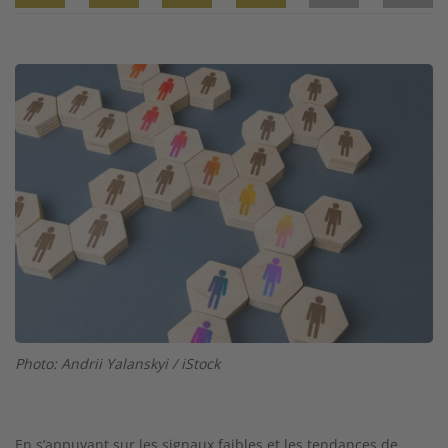
Twitter
Facebook
XING
LinkedIn
Email
Prin
Image
Photo: Andrii Yalanskyi / iStock
En s’appuyant sur les signaux faibles et les tendances de