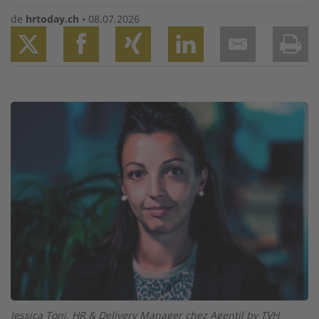
de
hrtoday.ch
•
08.07.2026
Twitter
Facebook
XING
LinkedIn
Email
Prin
Image
Jessica Toni, HR & Delivery Manager chez Agentil by TVH