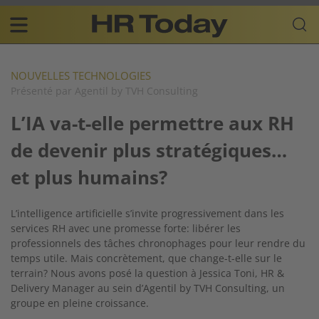
Skip
Business-
to
Plattform
content
für
Main
Human
navigation
Resources
NOUVELLES TECHNOLOGIES
Présenté par Agentil by TVH Consulting
FR
L’IA va-t-elle permettre aux RH
de devenir plus stratégiques…
et plus humains?
L’intelligence artificielle s’invite progressivement dans les
services RH avec une promesse forte: libérer les
professionnels des tâches chronophages pour leur rendre du
temps utile. Mais concrètement, que change-t-elle sur le
terrain? Nous avons posé la question à Jessica Toni, HR &
Delivery Manager au sein d’Agentil by TVH Consulting, un
groupe en pleine croissance.