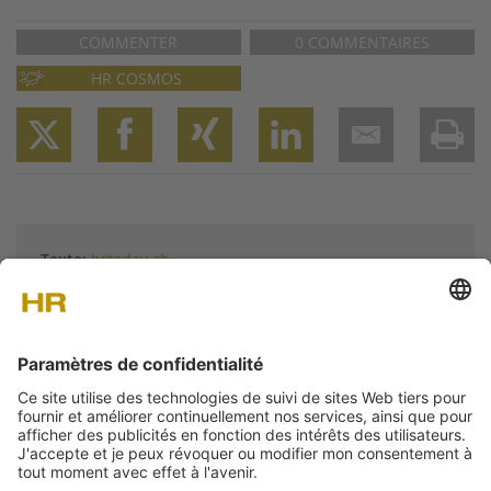
COMMENTER
0 COMMENTAIRES
HR COSMOS
Twitter
Facebook
XING
LinkedIn
Email
Prin
Texte:
hrtoday.ch
Plus d'articles de
hrtoday.ch