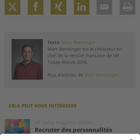
Twitter
Facebook
XING
LinkedIn
Email
Prin
Texte:
Marc Benninger
Marc Benninger est le rédacteur en
chef de la version française de HR
Today depuis 2006.
Plus d'articles de
Marc Benninger
CELA PEUT VOUS INTÉRESSER
Image
HR Today Magazine 3/2025
Recruter des personnalités
​Le nouveau magazine HR Today est sorti! Le