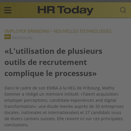
Skip
Business-
to
Plattform
content
für
Main
Human
navigation
Resources
EMPLOYER BRANDING
•
NOUVELLES TECHNOLOGIES
Recherche
FR
«L'utilisation de plusieurs
outils de recrutement
complique le processus»
Dans le cadre de son EMBA à la HEG de Fribourg, Mathy
Sommer a rédigé un mémoire intitulé:
«Talent acquisition:
employer perceptions, candidate experiences and digital
transformation», une étude menée auprès de 35 entreprises
(locales, nationales et internationales) et 27 candidats issus
de divers cantons suisses. Elle revient ici sur ces principales
conclusions.