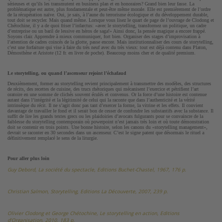
sérieuses et qu’ils les transmutent en business plan et en honoraires? Grand bien leur fasse. La
problématique est autre, plus fondamentale et peut-être même morale. Elle est premièrement de l’ordre
de la récupération naïve. Oui, je sais, à l’aune du terrorisme écologique et du développement durable,
tout doit se recycler. Mais quand même. Lorsque vous lisez le quart de page de l’ouvrage de Clodong et
Chétochine, il y a de quoi friser l’infarctus: «avec le storytelling, transformez un politique, un cadre
d’entreprise ou un baril de lessive en héros de saga!» Ainsi donc, la pensée magique a encore frappé.
Soyons clair. Apprendre à mieux communiquer, fort bien. Organiser des stages d’improvisation à
l’attention de cadres coincés de la glotte, passe encore. Mais institutionnaliser des cours de storytelling,
c’est une forfaiture qui vise à faire du très neuf avec du très vieux: tout est déjà contenu dans Platon,
Démosthène et Aristote (12 fr. en livre de poche). Beaucoup moins cher et de qualité premium.
Le storytelling, ou quand l’ascenseur rejoint l’échafaud
Deuxièmement, former au storytelling revient principalement à transmettre des modèles, des structures
de récits, des recettes de cuisine, des trucs rhétoriques qui mécanisent l’exercice et pétrifient l’art
oratoire en une somme de clichés souvent éculés et convenus. Or la force d’une histoire est contenue
autant dans l’intégrité et la légitimité de celui qui la raconte que dans l’authenticité et la vérité
intrinsèque du récit. Il ne s’agit donc pas tant d’exercer la forme, la vitrine et les effets. Il convient
davantage de travailler le fond et il serait bon de cesser de confondre les substantifs avec la substance. Il
suffit de lire les grands textes grecs ou les plaidoiries d’avocats fulgurants pour se convaincre de la
faiblesse du storytelling contemporain où powerpoint n’est jamais très loin et où toute démonstration
doit se contenir en trois points. Une bonne histoire, selon les canons du «storytelling management»,
devrait se raconter en 30 secondes dans un ascenseur. C’est le signe patent que désormais le rituel a
définitivement remplacé le sens de la liturgie.
Pour aller plus loin
Guy Debord, La société du spectacle, Editions Buchet-Chastel, 1967, 176 p.
Christian Salmon, Storytelling, Editions La Découverte, 2007, 239 p.
Olivier Clodong et George Chétochine, Le storytelling en action, Editions
d’Organisation, 2010, 183 p.