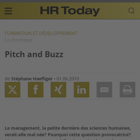
Skip
Business-
to
Plattform
content
für
Main
Human
navigation
Resources
FORMATION ET DÉVELOPPEMENT
La chronique
FR
Pitch and Buzz
de
Stéphane Haefliger
•
01.06.2010
Twitter
Facebook
XING
LinkedIn
Email
Prin
Le management, la petite dernière des sciences humaines,
serait-elle mal née? Pourquoi cette question provocatrice?