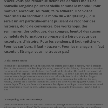
N’avez-vous pas remarqué fleurir ces derniers mois une
nouvelle rengaine pourtant vieille comme le monde? Pour
motiver, encadrer, soutenir, faire adhérer, il convient
désormais de sacrifier à la mode du «storytelling», qui
serait un art particulièrement puissant de raconter des
histoires, donc de convaincre. Des workshops, des
séminaires, des colloques, des congrès, bientôt des cursus
complets de formation se préparent à faire de vous des
raconteurs d’histoire. Pour les vendeurs, il faut «pitcher».
Pour les surfeurs, il faut «buzzer». Pour les managers, il faut
raconter. Etrange, vous ne trouvez pas?
Le récit comme modèle
Au cœur de ce phénomène, il y a l’émotion que l’on cherche à mobiliser, à capturer, voire à produire.
Rien de bien nouveau à cela. Depuis qu’elle existe, raconte Christian Salmon, l’humanité a su cultiver
l’art de raconter des contes et des histoires. Ca s’appelle de la littérature. Du point de vue managérial,
Mintzberg relevait déjà que l’outil principal des patrons était… la parole. Plus tard, les linguistes, les
structuralistes et les philosophes – entre autres – ont théorisé la force du récit: Vladimir Propp a
identifié la morphologie des contes russes, Roland Barthes a déconstruit les publicités des pâtes
Panzani, Umberto Eco a traqué la structure des James Bond et des westerns spaghetti. Chacun, à leur
manière depuis 50 ans, avec leurs outils savants et leur rigueur scientifique comme lanterne, ont œuvré
pour comprendre le ressort du récit, sa force hypnotique, sa capacité d’enrôlement. Jusqu’ici tout va
bien.
Le storytelling, de la mauvaise récup
Que reprocher aujourd’hui aux formateurs, consultants, stratèges en communication et en culotte courte
qui «vendent du storytelling»? Qu’ils s’approprient gaiement les résultats de recherches scientifiques