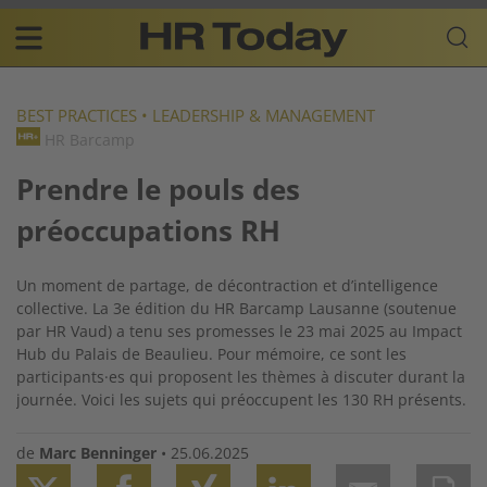
Skip
Business-
to
Plattform
content
für
Main
Human
navigation
Resources
BEST PRACTICES
•
LEADERSHIP & MANAGEMENT
HR Barcamp
FR
Prendre le pouls des
préoccupations RH
Un moment de partage, de décontraction et d’intelligence
collective. La 3e édition du HR Barcamp Lausanne (soutenue
par HR Vaud) a tenu ses promesses le 23 mai 2025 au Impact
Hub du Palais de Beaulieu. Pour mémoire, ce sont les
participants·es qui proposent les thèmes à discuter durant la
journée. Voici les sujets qui préoccupent les 130 RH présents.
de
Marc Benninger
•
25.06.2025