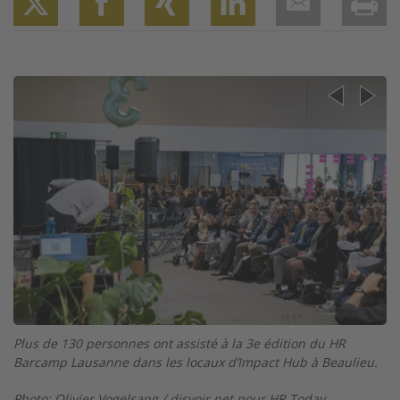
Twitter
Facebook
XING
LinkedIn
Email
Prin
Image
I
Plus de 130 personnes ont assisté à la 3e édition du HR
My
Barcamp Lausanne dans les locaux d’Impact Hub à Beaulieu.
Photo: Olivier Vogelsang / disvoir.net pour HR Today