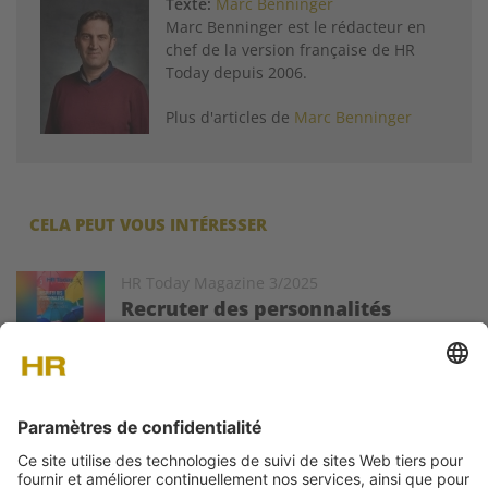
Texte:
Marc Benninger
Marc Benninger est le rédacteur en
chef de la version française de HR
Today depuis 2006.
Plus d'articles de
Marc Benninger
CELA PEUT VOUS INTÉRESSER
Image
HR Today Magazine 3/2025
Recruter des personnalités
​Le nouveau magazine HR Today est sorti! Le
dossier de cette édition se penche sur les
avantages de privilégier la personnalité plutôt que les
compétences lors du recrutement.