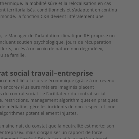
on thermique, la mobilité sûre
et la relocalisation en cas
ont territorialisés, conditionnels et s’adaptent en
continu
e monde, la fonction C&B devient littéralement une
», le Manager de l’adaptation climatique RH propose un
cluant soutien psychologique, jours de récupération
fferts, accès à un «coin
de nature non dégradée»,
u sa famille.
at social travail–entreprise
 forcément lié à la survie économique (grâce à un revenu
on encore? Plusieurs métiers imaginés placent
 du contrat social. Le Faci
litateur du contrat social
e, restrictions, management algorithmique) en pra
tiques
e médiation, gère les incidents de non-respect et joue
 algorithmes potentiellement injustes.
Humaine naît du constat
que la neutralité est morte: son
’entreprise», mais d’organiser un rapport de force
ionnent l’accès à l’air,
à l’eau et à la santé au travail.