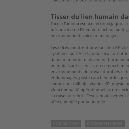
Tisser du lien humain da
Face à l’omniprésence technologique, la
mécanicien de l’homme-machine ou le gar
environnement, voire un manager.
Les offres montrent une fonction RH ch
systèmes où l’IA et la data structurent 
dans un monde relativement harmonieux
en mobilisant
sciences du comportement
environnements de travail durables et i
endommagés, poste cauchemardesque, a 
composant faillible, via des KPI physiol
«fonctionnalité opéra
tionnelle» du stoc
sa mise au rebut. C’est l’aboutissement 
affect,
pilotée par la donnée.
COMMENTER
0 COMMENTAIRES