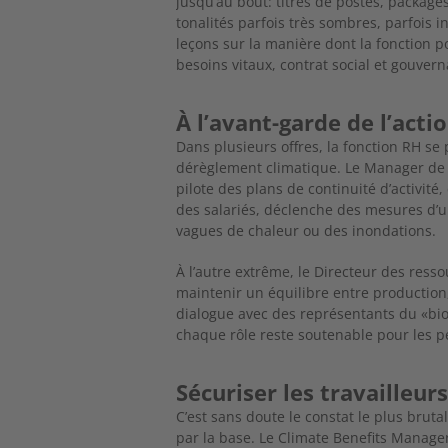
jusqu’au bout: titres
de postes, packages
tonalités parfois très sombres, parfois i
leçons sur la
manière dont la fonction po
besoins vitaux, contrat social et gouvern
À l’avant-garde de l’acti
Dans plusieurs offres, la fonction RH se
dérèglement climatique. Le
Manager de 
pilote des plans de continuité d’activité
des salariés, déclenche
des mesures d’u
vagues de chaleur ou des inondations.
À l’autre extrême, le Directeur des ress
maintenir un équilibre entre
production,
dialogue avec des représentants du «bi
chaque rôle reste soutenable
pour les 
Sécuriser les travailleur
C’est sans doute le constat le plus brutal
par la base. Le Climate Benefits Manager