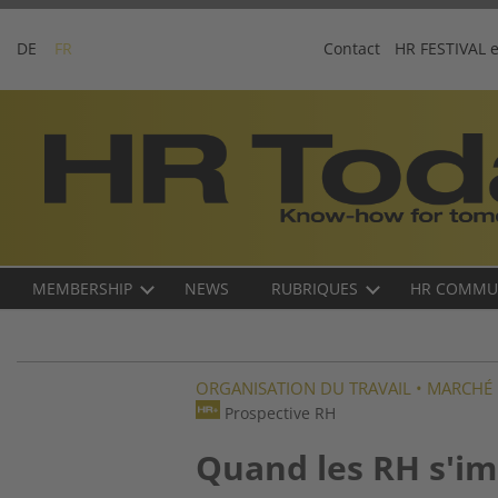
Skip
to
DE
FR
Contact
HR FESTIVAL 
content
Business-
Plattform
für
Human
Resources
Main
MEMBERSHIP
NEWS
RUBRIQUES
HR COMMU
navigation
FR
ORGANISATION DU TRAVAIL
•
MARCHÉ 
Prospective RH
Quand les RH s'im