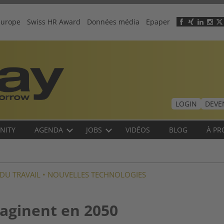
europe
Swiss HR Award
Données média
Epaper
Header
menu
LOGIN
DEVE
NITY
AGENDA
JOBS
VIDÉOS
BLOG
À PR
DU TRAVAIL
•
NOUVELLES TECHNOLOGIES
aginent en 2050