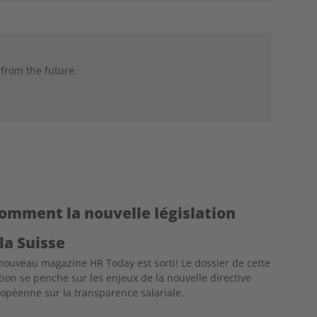
Twitter
Facebook
XING
LinkedIn
Email
Print
 from the future.
comment la nouvelle législation
la Suisse
nouveau magazine HR Today est sorti! Le dossier de cette
tion se penche sur les enjeux de la nouvelle directive
opéenne sur la transparence salariale.