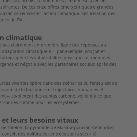
, mission, profils, compétences… tout y
est, avec des
nspirantes.
De ces onze offres émergent quatre grandes
urrait se réinventer: action climatique, sécurisation des
ance de l’IA.
on climatique
 place clairement en
première ligne des réponses au
l’adaptation climatique RH, par exemple, conçoit
et
, cartographie les vulnérabilités physiques et mentales
rgence et négocie avec les partenaires sociaux après des
ources vivantes opère
dans des scénarios où l’enjeu est de
 santé de la biosphère et trajectoires humaines. Il
ome», co-pilotent des
quotas carbone, veillent à ce que
personnes comme pour les écosystèmes.
s et leurs besoins vitaux
 de l’atelier: la pyramide
de Maslow pourrait s’effondrer
 conçoit des politiques centrées sur la sécurité