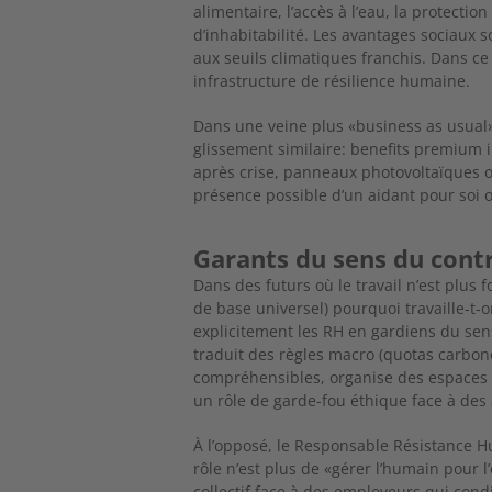
alimen
taire, l’accès à l’eau, la protecti
d’inhabitabilité. Les avantages s
ociaux s
aux seuils climatiques franchis. Dans c
infrastructure de résilience humaine.
Dans une veine plus «business as usual
glissement similaire: benefits
premium in
après crise, panneaux photovoltaïques o
présence possible d’un aidant pour soi o
Garants du sens du contr
Dans des futurs où le travail n’est plus
de base universel) pourquoi travaille-t-
explicitement les RH en gardiens du sens
traduit des règles macro (quotas carbon
compréhensibles, organise des espaces d
un rôle de garde-fou éthique face à des
À l’opposé, le Responsable Résistance 
rôle n’est plus de «gérer l’humain pour l
collectif face à des employeurs qui condit