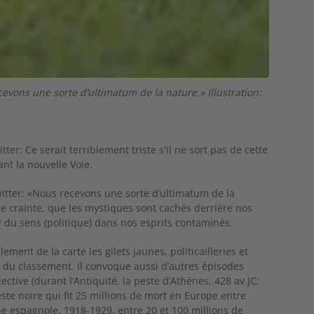
cevons une sorte d’ultimatum de la nature.» Illustration:
ter: Ce serait terriblement triste s'il ne sort pas de cette
nt la nouvelle Voie.
Twitter: «Nous recevons une sorte d’ultimatum de la
 de crainte, que les mystiques sont cachés derrière nos
er du sens (politique) dans nos esprits contaminés.
ment de la carte les gilets jaunes, politicailleries et
d du classement. Il convoque aussi d’autres épisodes
ctive (durant l’Antiquité, la peste d’Athènes, 428 av JC;
este noire qui fit 25 millions de mort en Europe entre
pe espagnole, 1918-1929, entre 20 et 100 millions de