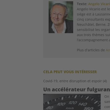
Texte:
Angelo Vicar
Angelo Vicario est l
siège est à Lausanne
cinq consultants ex
Neuchâtel, Berne, Zu
sensibilisé les org
aux trois thèmes sui
l’accompagnement a
Plus d'articles de
An
CELA PEUT VOUS INTÉRESSER
Covid-19, entre disruption et espoir (4)
Un accélérateur fulguran
Image
On 
san
con