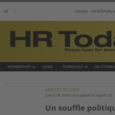
Skip
to
DE
FR
Contact
HR FESTIVAL 
content
Business-
Plattform
für
Human
Resources
Main
MEMBERSHIP
NEWS
RUBRIQUES
HR COMMU
navigation
FR
SANTÉ ET SÉCURITÉ
Covid-19, entre disruption et espoir (3)
Un souffle politiq