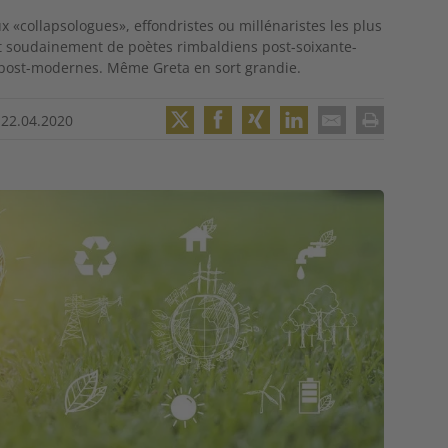
 «collapsologues», effondristes ou millénaristes les plus
nt soudainement de poètes rimbaldiens post-soixante-
s post-modernes. Même Greta en sort grandie.
•
22.04.2020
Twitter
Facebook
XING
LinkedIn
Email
Print