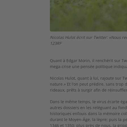
Nicolas Hulot écrit sur Twitter: «Nous re
123RF
Quant à Edgar Morin, il renchérit sur Twit
mega-crise une pensée politique indiqua
Nicolas Hulot, quant à lui, rajoute sur 
nature.» Et l’on peut prédire, sans trop
rideaux, prêts à surgir afin de réinsuffl
Dans le même temps, le virus écarte égale
autres dossiers en les reléguant au fon
historiques enfouis dans la mémoire colle
durant le Moyen-Âge, la lèpre; puis la p
1346 et 1350; plus près de nous, la grip