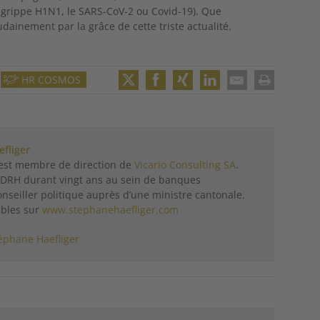
la grippe H1N1, le SARS-CoV-2 ou Covid-19). Que
dainement par la grâce de cette triste actualité.
HR COSMOS
Twitter
Facebook
XING
LinkedIn
Email
Print
fliger
 est membre de direction de
Vicario Consulting SA
.
é DRH durant vingt ans au sein de banques
onseiller politique auprès d’une ministre cantonale.
ibles sur
www.stephanehaefliger.com
éphane Haefliger