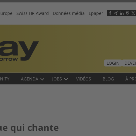
europe
Swiss HR Award
Données média
Epaper
Header
menu
LOGIN
DEVE
NITY
AGENDA
JOBS
VIDÉOS
BLOG
À PR
ue qui chante