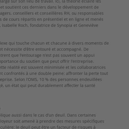
ge sur son lieu de travail. Ici, la théorie éclaire les
s et soutient ces derniers dans le développement de
gers, conseillers et conseillères RH, ou responsables
 de cours répartis en présentiel et en ligne et menés
, Isabelle Roch, fondatrice de Synopia et Geneviève
plexe qui touche chacun et chacune à divers moments de
er et nécessite d’être entouré et accompagné. De
rent que l’entourage n’est pas souvent un appui
mportance du soutien que peut offrir l’entreprise.
tte réalité est souvent minimisée et les collaboratrices
nt confrontés à une double peine: affronter la perte tout
treprise. Selon l’OMS, 10 % des personnes endeuillées
é, un état qui peut durablement affecter la santé
é
plique aussi dans le cas d’un deuil. Dans certaines
employeur soit amené à prendre des mesures spécifiques
iculière: le deuil peut être un facteur de risques à