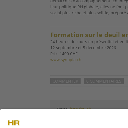
démarches d’accompagnement. En intégr
leur politique RH globale, elles ne font 
social plus riche et plus solide, préparé 
Formation sur le deuil e
24 heures de cours en présentiel et en l
12 septembre et 5 décembre 2026
Prix: 1400 CHF
www.synopia.ch
COMMENTER
0 COMMENTAIRES
Texte:
hrtoday.ch
Plus d'articles de
hrtoday.ch