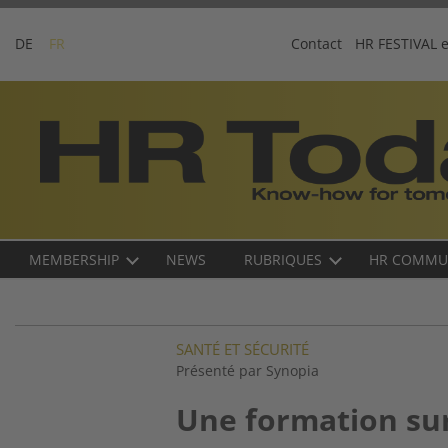
Skip
to
DE
FR
Contact
HR FESTIVAL 
content
Business-
Plattform
für
Human
Resources
Main
MEMBERSHIP
NEWS
RUBRIQUES
HR COMMU
navigation
FR
SANTÉ ET SÉCURITÉ
Présenté par Synopia
Une formation su