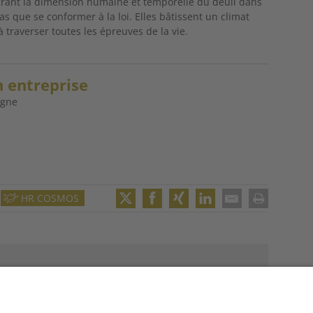
ant la dimension humaine et temporelle du deuil dans
pas que se conformer à la loi. Elles bâtissent un climat
à traverser toutes les épreuves de la vie.
n entreprise
igne
HR COSMOS
Twitter
Facebook
XING
LinkedIn
Email
Print