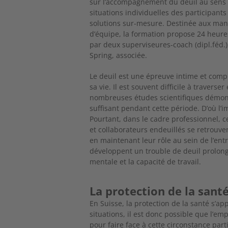
sur l’accompagnement du deuil au sens lar
situations individuelles des participant
solutions sur-mesure. Destinée aux mana
d’équipe, la formation propose 24 heures
par deux superviseures-coach (dipl.féd.)
Spring, associée.
Le deuil est une épreuve intime et com
sa vie. Il est souvent difficile à travers
nombreuses études scientifiques démont
suffisant pendant cette période. D’où l’i
Pourtant, dans le cadre professionnel, ce
et collaborateurs endeuillés se retrouve
en maintenant leur rôle au sein de l’en
développent un trouble de deuil prolong
mentale et la capacité de travail.
La protection de la sant
En Suisse, la protection de la santé s’ap
situations, il est donc possible que l’
pour faire face à cette circonstance part