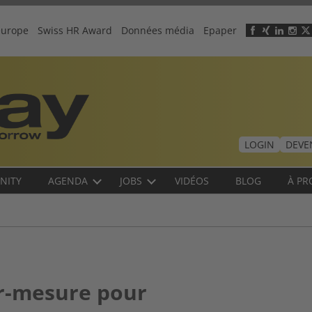
europe
Swiss HR Award
Données média
Epaper
Header
menu
LOGIN
DEVE
NITY
AGENDA
JOBS
VIDÉOS
BLOG
À PR
r-mesure pour