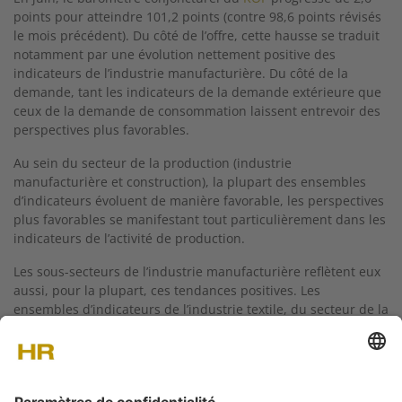
points pour atteindre 101,2 points (contre 98,6 points révisés
le mois précédent). Du côté de l’offre, cette hausse se traduit
notamment par une évolution nettement positive des
indicateurs de l’industrie manufacturière. Du côté de la
demande, tant les indicateurs de la demande extérieure que
ceux de la demande de consommation laissent entrevoir des
perspectives plus favorables.
Au sein du secteur de la production (industrie
manufacturière et construction), la plupart des ensembles
d’indicateurs évoluent de manière favorable, les perspectives
plus favorables se manifestant tout particulièrement dans les
indicateurs de l’activité de production.
Les sous-secteurs de l’industrie manufacturière reflètent eux
aussi, pour la plupart, ces tendances positives. Les
ensembles d’indicateurs de l’industrie textile, du secteur de la
construction automobile et mécanique, ainsi que les
indicateurs relatifs au papier et aux produits imprimés,
affichent notamment une progression.