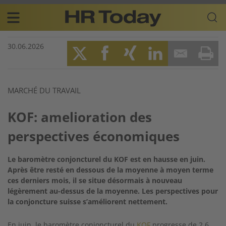
Skip
Business-
to
Plattform
content
für
Main
Human
30.06.2026
navigation
Resources
FR
Twitter
Facebook
XING
LinkedIn
Email
Prin
MARCHÉ DU TRAVAIL
KOF: amelioration des
perspectives économiques
Le baromètre conjoncturel du KOF est en hausse en juin.
Après être resté en dessous de la moyenne à moyen terme
ces derniers mois, il se situe désormais à nouveau
légèrement au-dessus de la moyenne. Les perspectives pour
la conjoncture suisse s’améliorent nettement.
En juin, le baromètre conjoncturel du
KOF
progresse de 2,6