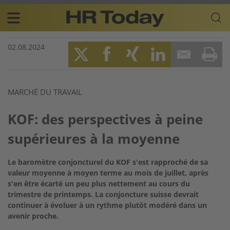
Skip
Business-
to
Plattform
content
für
Main
Human
02.08.2024
navigation
Resources
FR
Twitter
Facebook
XING
LinkedIn
Email
Prin
MARCHÉ DU TRAVAIL
KOF: des perspectives à peine
supérieures à la moyenne
Le baromètre conjoncturel du KOF s'est rapproché de sa
valeur moyenne à moyen terme au mois de juillet, après
s'en être écarté un peu plus nettement au cours du
trimestre de printemps. La conjoncture suisse devrait
continuer à évoluer à un rythme plutôt modéré dans un
avenir proche.