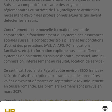
Suisse. La complexité croissante des exigences
réglementaires et l’arrivée de l’IA (intelligence artificielle)
nécessitent d’avoir des professionnels aguerris qui savent
détecter les erreurs.
Concrètement, cette nouvelle formation permet de
comprendre le fonctionnement du système des assurances
sociales suisse, le concept des trois piliers et les conditions
d’octroi des prestations (AVS, AI APG, PC, allocations
familiales, etc.). La formation explique aussi les différents
systèmes de paiement du salaire (horaire, mensuel, annuel,
commission, intéressement au résultat, location de service).
Ce certificat Spécialiste Payroll coûte environ 3500 francs (+
610.- de frais d’inscription aux examens) et les premières
volées devraient démarrer en septembre 2026 uniquement
en Suisse romande. Les premiers examens sont prévus en
mars 2027.
Consultez
la liste des instituts de formation qui délivrent ce
nouveau certificat sur le site de HRSE
.