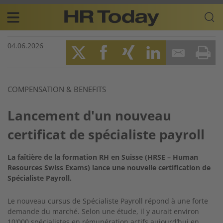
Skip
Business-
to
Plattform
content
für
Main
Human
04.06.2026
navigation
Resources
FR
Twitter
Facebook
XING
LinkedIn
Email
Prin
COMPENSATION & BENEFITS
Lancement d'un nouveau
certificat de spécialiste payroll
La faîtière de la formation RH en Suisse (HRSE – Human
Resources Swiss Exams) lance une nouvelle certification de
Spécialiste Payroll.
Le nouveau cursus de Spécialiste Payroll répond à une forte
demande du marché. Selon une étude, il y aurait environ
10'000 spécialistes en rémunération actifs aujourd’hui en