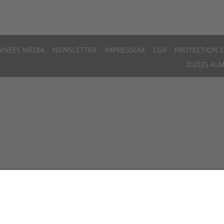
NNÉES MÉDIA
NEWSLETTER
IMPRESSUM
CGV
PROTECTION 
©2025 ALM