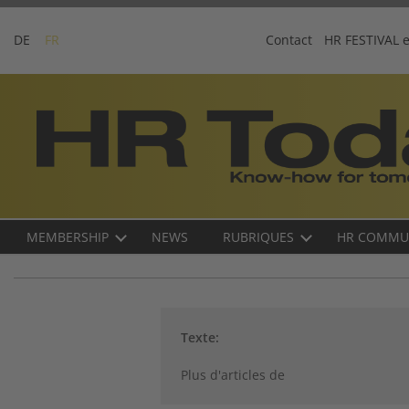
Skip
to
DE
FR
Contact
HR FESTIVAL 
content
Business-
Plattform
für
Human
Resources
Main
MEMBERSHIP
NEWS
RUBRIQUES
HR COMMU
navigation
FR
Texte:
Plus d'articles de