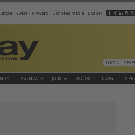
europe
Swiss HR Award
Données média
Epaper
Header
menu
LOGIN
DEVE
NITY
AGENDA
JOBS
VIDÉOS
BLOG
À PR