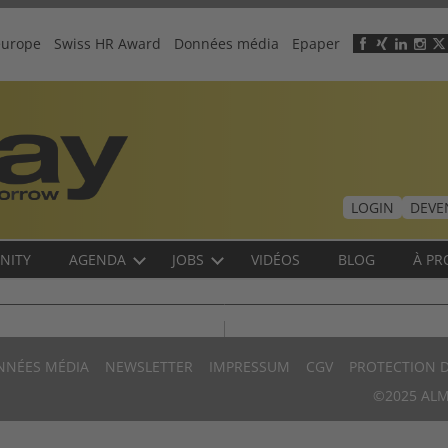
europe
Swiss HR Award
Données média
Epaper
Header
menu
LOGIN
DEVE
NITY
AGENDA
JOBS
VIDÉOS
BLOG
À PR
NNÉES MÉDIA
NEWSLETTER
IMPRESSUM
CGV
PROTECTION 
©2025 ALM