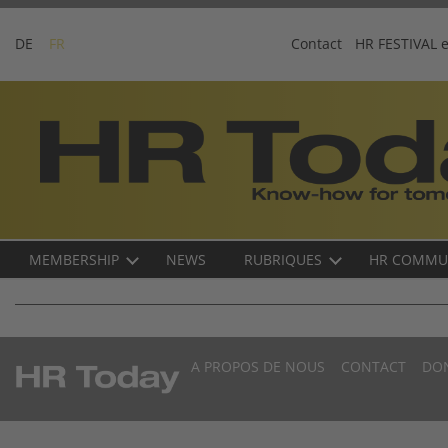
Skip
to
DE
FR
Contact
HR FESTIVAL 
content
Business-
Plattform
für
Human
Resources
Main
MEMBERSHIP
NEWS
RUBRIQUES
HR COMMU
navigation
FR
A PROPOS DE NOUS
CONTACT
DO