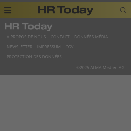
Skip
Business-
to
Plattform
content
für
Main
Human
navigation
Resources
A PROPOS DE NOUS
CONTACT
DONNÉES MÉDIA
FR
NEWSLETTER
IMPRESSUM
CGV
F
PROTECTION DES DONNÉES
F
©2025 ALMA Medien AG