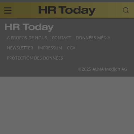
Skip
Business-
to
Plattform
content
für
Main
Human
navigation
Resources
A PROPOS DE NOUS
CONTACT
DONNÉES MÉDIA
FR
NEWSLETTER
IMPRESSUM
CGV
F
PROTECTION DES DONNÉES
F
©2025 ALMA Medien AG