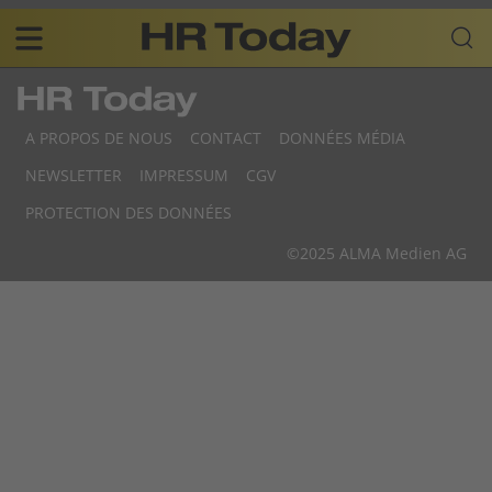
Skip
Business-
to
Plattform
content
für
Main
Human
navigation
Resources
A PROPOS DE NOUS
CONTACT
DONNÉES MÉDIA
FR
NEWSLETTER
IMPRESSUM
CGV
F
PROTECTION DES DONNÉES
F
©2025 ALMA Medien AG