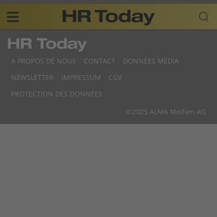
Skip
Business-
to
Plattform
content
für
Main
Human
navigation
Resources
A PROPOS DE NOUS
CONTACT
DONNÉES MÉDIA
FR
NEWSLETTER
IMPRESSUM
CGV
F
PROTECTION DES DONNÉES
F
©2025 ALMA Medien AG