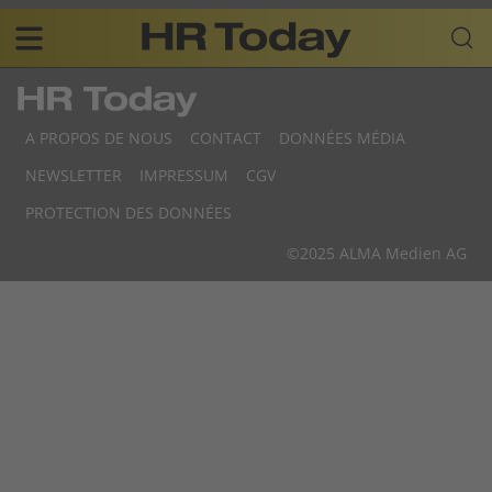
Skip
Business-
to
Plattform
content
für
Main
Human
navigation
Resources
A PROPOS DE NOUS
CONTACT
DONNÉES MÉDIA
FR
NEWSLETTER
IMPRESSUM
CGV
F
PROTECTION DES DONNÉES
F
©2025 ALMA Medien AG