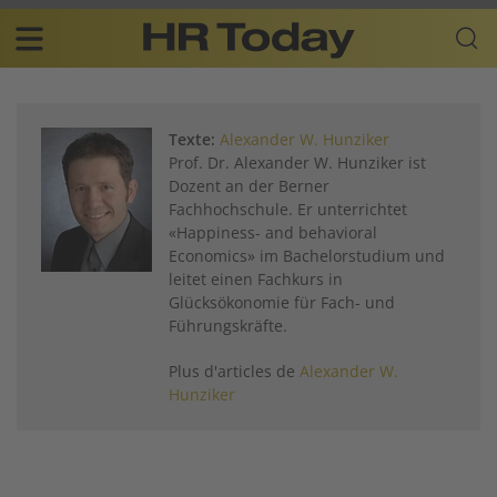
Skip
Business-
to
Plattform
content
für
Main
Human
navigation
Resources
Texte:
Alexander W. Hunziker
FR
Prof. Dr. Alexander W. Hunziker ist
Dozent an der Berner
Fachhochschule. Er unterrichtet
«Happiness- and behavioral
Economics» im Bachelorstudium und
leitet einen Fachkurs in
Glücksökonomie für Fach- und
Führungskräfte.
Plus d'articles de
Alexander W.
Hunziker