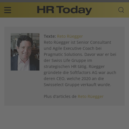
Skip
Business-
to
Plattform
content
für
Main
Human
navigation
Resources
Texte:
Reto Rüegger
FR
Reto Rüegger ist Senior Consultant
und Agile Executive Coach bei
Pragmatic Solutions. Davor war er bei
der Swiss Life Gruppe im
strategischen HR tätig. Rüegger
gründete die Softfactors AG war auch
deren CEO, welche 2020 an die
Swisselect Gruppe verkauft wurde.
Plus d'articles de
Reto Rüegger