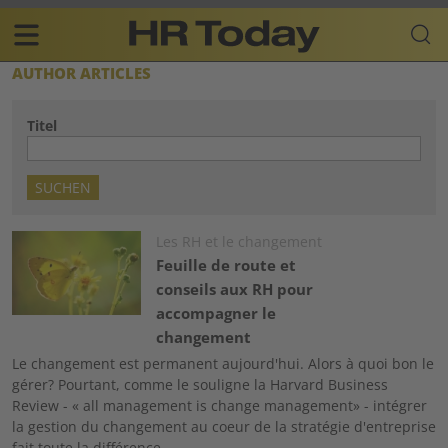
Skip
Business-
to
Plattform
content
für
Main
AUTHOR ARTICLES
Human
navigation
Resources
Titel
FR
Image
Les RH et le changement
Feuille de route et
conseils aux RH pour
accompagner le
changement
Le changement est permanent aujourd'hui. Alors à quoi bon le
gérer? Pourtant, comme le souligne la Harvard Business
Review - « all management is change management» - intégrer
la gestion du changement au coeur de la stratégie d'entreprise
fait toute la différence.