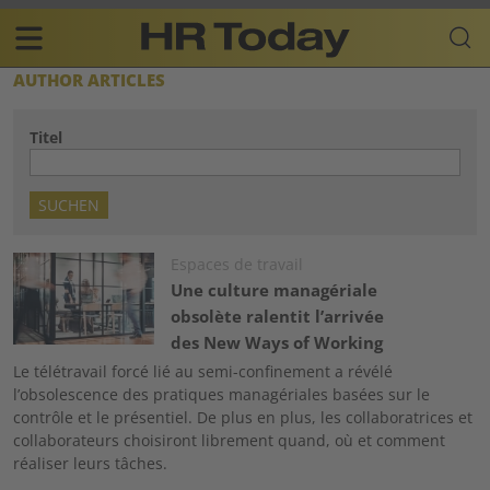
Skip
Business-
to
Plattform
content
für
Main
AUTHOR ARTICLES
Human
navigation
Resources
Titel
FR
Image
Espaces de travail
Une culture managériale
obsolète ralentit l’arrivée
des New Ways of Working
Le télétravail forcé lié au semi-confinement a révélé
l’obsolescence des pratiques managériales basées sur le
contrôle et le présentiel. De plus en plus, les collaboratrices et
collaborateurs choisiront librement quand, où et comment
réaliser leurs tâches.