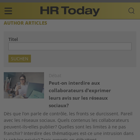
Skip
Business-
to
Plattform
content
für
Main
AUTHOR ARTICLES
Human
navigation
Resources
Titel
FR
Image
Débat
Peut-on interdire aux
collaborateurs d’exprimer
leurs avis sur les réseaux
sociaux?
Dès que l’on parle de contrôle, les fronts se durcissent. Pareil
avec les réseaux sociaux. Quels contenus les collaborateurs
peuvent-ils•elles publier? Quelles sont les limites à ne pas
franchir? Interdire des thématiques est-ce une intrusion dans
la sphère privée? Trois experts en débattent.