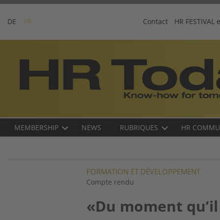
Skip
to
DE
FR
Contact
HR FESTIVAL 
content
Business-
Plattform
für
Human
Resources
Main
MEMBERSHIP
NEWS
RUBRIQUES
HR COMMU
navigation
FR
FORMATION ET DÉVELOPPEMENT
Compte rendu
«Du moment qu’il 