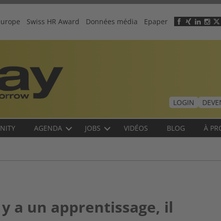
europe
Swiss HR Award
Données média
Epaper
Header
menu
LOGIN
DEVE
NITY
AGENDA
JOBS
VIDÉOS
BLOG
À PR
y a un apprentissage, il