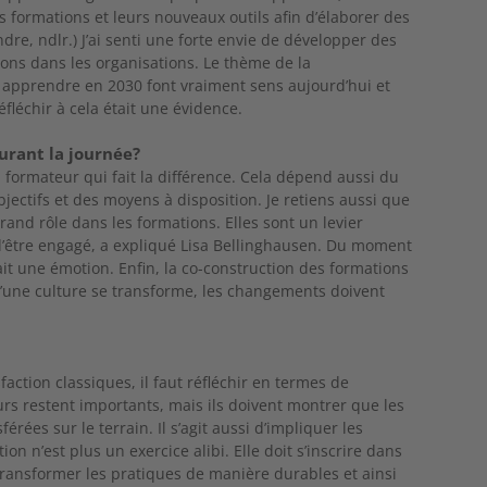
 formations et leurs nouveaux outils afin d’élaborer des
ndre, ndlr.) J’ai senti une forte envie de développer des
ions dans les organisations. Le thème de la
apprendre en 2030 font vraiment sens aujourd’hui et
fléchir à cela était une évidence.
urant la journée?
du formateur qui fait la différence. Cela dépend aussi du
jectifs et des moyens à disposition. Je retiens aussi que
rand rôle dans les formations. Elles sont un levier
e d’être engagé, a expliqué Lisa Bellinghausen. Du moment
y ait une émotion. Enfin, la co-construction des formations
u’une culture se transforme, les changements doivent
action classiques, il faut réfléchir en termes de
rs restent importants, mais ils doivent montrer que les
rées sur le terrain. Il s’agit aussi d’impliquer les
n n’est plus un exercice alibi. Elle doit s’inscrire dans
transformer les pratiques de manière durables et ainsi