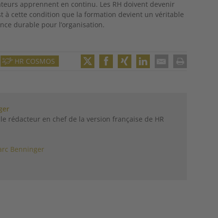
ateurs apprennent en continu. Les RH doivent devenir
st à cette condition que la formation devient un véritable
nce durable pour l’organisation.
HR COSMOS
Twitter
Facebook
XING
LinkedIn
Email
Print
ger
le rédacteur en chef de la version française de HR
rc Benninger