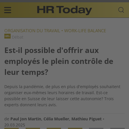
Skip
Business-
to
Plattform
content
für
Main
Human
navigation
Resources
ORGANISATION DU TRAVAIL
•
WORK-LIFE BALANCE
Débat
FR
Est-il possible d'offrir aux
employés le plein contrôle de
leur temps?
Depuis la pandémie, de plus en plus d'employés souhaitent
organiser eux-mêmes leurs horaires de travail. Est-ce
possible en Suisse de leur laisser cette autonomie? Trois
experts donnent leurs avis.
de
Paul Jon Martin
,
Célia Mueller
,
Mathieu Piguet
•
20.03.2025