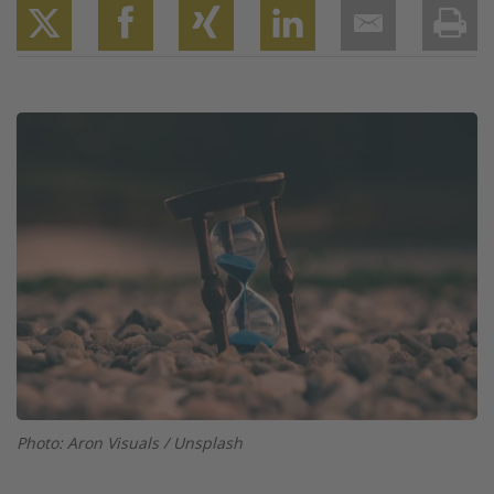
Twitter
Facebook
XING
LinkedIn
Email
Prin
Image
Photo: Aron Visuals / Unsplash